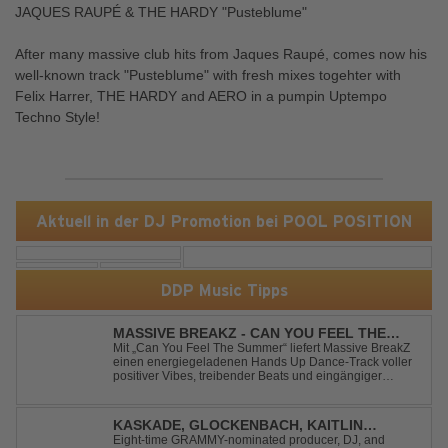
JAQUES RAUPÉ & THE HARDY "Pusteblume"
After many massive club hits from Jaques Raupé, comes now his
well-known track "Pusteblume" with fresh mixes togehter with
Felix Harrer, THE HARDY and AERO in a pumpin Uptempo
Techno Style!
Aktuell in der DJ Promotion bei POOL POSITION
DDP Music Tipps
MASSIVE BREAKZ - CAN YOU FEEL THE
SUMMER
Mit „Can You Feel The Summer“ liefert Massive BreakZ
einen energiegeladenen Hands Up Dance-Track voller
positiver Vibes, treibender Beats und eingängiger
Melodie. Der Song bringt das Gefühl von Sommer,
Freiheit und unvergesslichen Nächten direkt auf die
Tanzfläche – perfekt für Clubs, Festivals...
KASKADE, GLOCKENBACH, KAITLIN
ARAGON - RUNAWAY
Eight-time GRAMMY-nominated producer, DJ, and