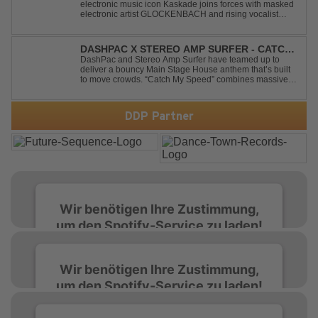
electronic music icon Kaskade joins forces with masked
electronic artist GLOCKENBACH and rising vocalist
Kaitlin Aragon for their new collaboration “Runaway,”
arriving July 31st. The track marks the fourth single from
Kaskade’s forthcoming ORIGIN...
DASHPAC X STEREO AMP SURFER - CATCH
MY SPEED
DashPac and Stereo Amp Surfer have teamed up to
deliver a bouncy Main Stage House anthem that’s built
to move crowds. “Catch My Speed” combines massive
lead sounds, pumping basslines, and infectious energy
into one festival-ready package. Packed with peak-time
vibes and unstoppable momentum, th...
DDP Partner
Wir benötigen Ihre Zustimmung,
um den Spotify-Service zu laden!
Wir verwenden Spotify, um Inhalte
Wir benötigen Ihre Zustimmung,
einzubetten. Dieser Service kann Daten zu
um den Spotify-Service zu laden!
Ihren Aktivitäten sammeln. Bitte lesen Sie die
Details durch und stimmen Sie der Nutzung