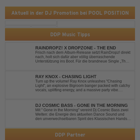
Aktuell in der DJ Promotion bei POOL POSITION
DDP Music Tipps
RAINDROPZ! X DROPZONE - THE END
Frisch nach dem Album-Release setzt RainDropz! direkt
nach, holt sich dafür aber völlig überraschende
Unterstützung ins Boot. Für die brandneue Single „The
End“ reaktiviert der Produzent eines seiner zusätzlichen
Artist-Alias-Projekte "DropZone", um das es jahrelang
still war. „The End“ ist ei...
RAY KNOX - CHASING LIGHT
Turn up the volume! Ray Knox unleashes "Chasing
Light", an explosive Bigroom banger packed with catchy
vocals, uplifting energy, and a massive party vibe.
Designed to dominate dancefloors and festival stages
alike. A guaranteed crowd-pleaser and party starter!
DJ COSMIC BASS - GONE IN THE MORNING
Mit '' Gone in the Morning'' vereint Dj Cosmic Bass zwei
Welten: die Energie des aktuellen Dance Sound und
den unverwechselbaren Spirit des Klassischen Hands
Up. Ein Soundtrack für eine unvergessliche Nacht!
DDP Partner