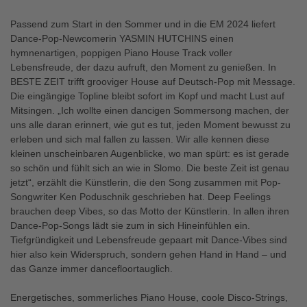
Passend zum Start in den Sommer und in die EM 2024 liefert
Dance-Pop-Newcomerin YASMIN HUTCHINS einen
hymnenartigen, poppigen Piano House Track voller
Lebensfreude, der dazu aufruft, den Moment zu genießen. In
BESTE ZEIT trifft grooviger House auf Deutsch-Pop mit Message.
Die eingängige Topline bleibt sofort im Kopf und macht Lust auf
Mitsingen. „Ich wollte einen dancigen Sommersong machen, der
uns alle daran erinnert, wie gut es tut, jeden Moment bewusst zu
erleben und sich mal fallen zu lassen. Wir alle kennen diese
kleinen unscheinbaren Augenblicke, wo man spürt: es ist gerade
so schön und fühlt sich an wie in Slomo. Die beste Zeit ist genau
jetzt“, erzählt die Künstlerin, die den Song zusammen mit Pop-
Songwriter Ken Poduschnik geschrieben hat. Deep Feelings
brauchen deep Vibes, so das Motto der Künstlerin. In allen ihren
Dance-Pop-Songs lädt sie zum in sich Hineinfühlen ein.
Tiefgründigkeit und Lebensfreude gepaart mit Dance-Vibes sind
hier also kein Widerspruch, sondern gehen Hand in Hand – und
das Ganze immer dancefloortauglich.
Energetisches, sommerliches Piano House, coole Disco-Strings,