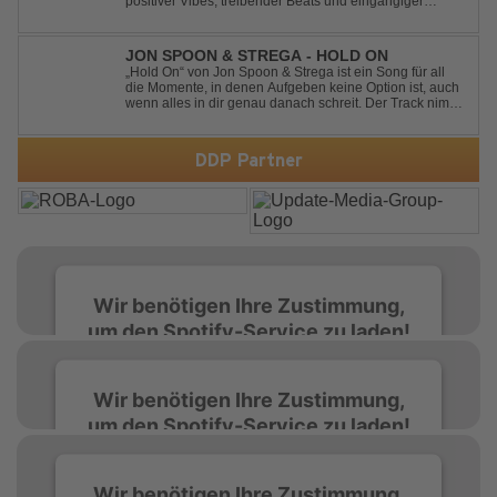
positiver Vibes, treibender Beats und eingängiger
Melodie. Der Song bringt das Gefühl von Sommer,
Freiheit und unvergesslichen Nächten direkt auf die
Tanzfläche – perfekt für Clubs, Festivals...
JON SPOON & STREGA - HOLD ON
„Hold On“ von Jon Spoon & Strega ist ein Song für all
die Momente, in denen Aufgeben keine Option ist, auch
wenn alles in dir genau danach schreit. Der Track nimmt
dieses Gefühl auf, wenn man kurz davor steht
loszulassen, und verwandelt es in pure Energie, die
dich daran erinnert, noch einmal f...
DDP Partner
Wir benötigen Ihre Zustimmung,
um den Spotify-Service zu laden!
Wir verwenden Spotify, um Inhalte
Wir benötigen Ihre Zustimmung,
einzubetten. Dieser Service kann Daten zu
um den Spotify-Service zu laden!
Ihren Aktivitäten sammeln. Bitte lesen Sie die
Details durch und stimmen Sie der Nutzung
des Service zu, um diese Inhalte anzuzeigen.
Wir verwenden Spotify, um Inhalte
Wir benötigen Ihre Zustimmung,