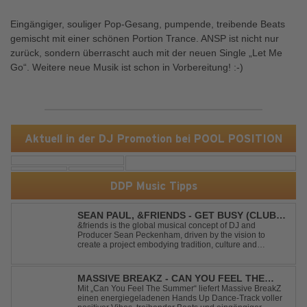
Eingängiger, souliger Pop-Gesang, pumpende, treibende Beats
gemischt mit einer schönen Portion Trance. ANSP ist nicht nur
zurück, sondern überrascht auch mit der neuen Single „Let Me
Go“. Weitere neue Musik ist schon in Vorbereitung! :-)
Aktuell in der DJ Promotion bei POOL POSITION
DDP Music Tipps
SEAN PAUL, &FRIENDS - GET BUSY (CLUB
MIX)
&friends is the global musical concept of DJ and
Producer Sean Peckenham, driven by the vision to
create a project embodying tradition, culture and
community. His new track “Get Busy (Club Mix)
alongside the Jamaican dancehall singer and rapper
Sean Paul, has taken this early 2000s hit to a who...
MASSIVE BREAKZ - CAN YOU FEEL THE
SUMMER
Mit „Can You Feel The Summer“ liefert Massive BreakZ
einen energiegeladenen Hands Up Dance-Track voller