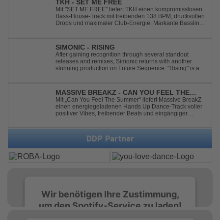
TKH - SET ME FREE
Mit "SET ME FREE" liefert TKH einen kompromisslosen
Bass-House-Track mit treibenden 138 BPM, druckvollen
Drops und maximaler Club-Energie. Markante Basslines
treffen auf hypnotische Vocals und einen Build-up, der
die Spannung konsequent bis zu den Drops nach oben
schraubt. Der Track hat die no...
SIMONIC - RISING
After gaining recognition through several standout
releases and remixes, Simonic returns with another
stunning production on Future Sequence. "Rising" is a
powerful Uplifting Emotional Vocal Trance anthem,
combining breathtaking vocals, uplifting energy, and
goosebump-inducing melodies. A must-...
MASSIVE BREAKZ - CAN YOU FEEL THE
SUMMER
Mit „Can You Feel The Summer“ liefert Massive BreakZ
einen energiegeladenen Hands Up Dance-Track voller
positiver Vibes, treibender Beats und eingängiger
Melodie. Der Song bringt das Gefühl von Sommer,
Freiheit und unvergesslichen Nächten direkt auf die
Tanzfläche – perfekt für Clubs, Festivals...
DDP Partner
Wir benötigen Ihre Zustimmung,
um den Spotify-Service zu laden!