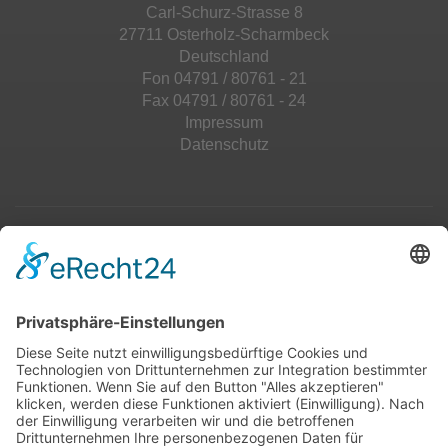
Carl-Schurz-Strasse 8
27711 Osterholz-Scharmbeck
Deutschland
Fon 04791 / 80761 - 21
Fax 04791 / 80761 - 24
Impressum
Datenschutz
Top 100
Hot 50
Top Neueinsteiger
Highscores
Jahrescharts
Top 100