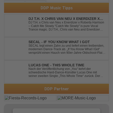
DDP Music Tipps
DJ T.H. X CHRIS VAN NEU X ENERDIZER X
ROBERTA HARRISON - CATCH ME SLOWLY
DJ T.H. x Chris van Neu x Enerdizer x Roberta Harrison
– Catch Me Slowly "Catch Me Slowly" is pure Vocal
Trance magic. DJ T.H., Chris van Neu and Enerdizer
create an uplifting journey filled with emotional
melodies, euphoric energy and that unmistakable
Balearic Ibiza trance vibe. At the hear...
SECAL - IF YOU KNOW WHAT I GOT
SECAL legt einen Zahn zu und liefert einen treibenden,
modernen Dance-Track ab. „If You Know What I Got“
versprüht einen Hauch von 90er-Jahre-Oldschool-Flair,
kombiniert mit frischen, neuen Elementen – perfekt für
Dance- oder Workout-Playlists und natürlich ideal für
Club- und Festival-Sets.
LUCAS ONE - THIS WHOLE TIME
Nach der Veröffentlichung von „You“ kehrt der
schwedische Hard-Dance-Künstler Lucas One mit
seiner zweiten Single „This Whole Time“ zurück. Der
Track verbindet emotionale Texte mit der kraftvollen
Energie des Hard Dance und erzählt eine Geschichte
von Reue, Liebeskummer und der Erkenntnis des w...
DDP Partner