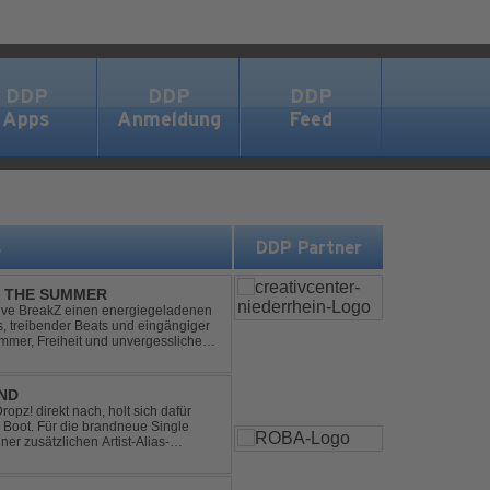
DDP
DDP
DDP
Apps
Anmeldung
Feed
s
DDP Partner
L THE SUMMER
sive BreakZ einen energiegeladenen
s, treibender Beats und eingängiger
mmer, Freiheit und unvergesslichen
r Clubs, Festivals...
END
pz! direkt nach, holt sich dafür
 Boot. Für die brandneue Single
ner zusätzlichen Artist-Alias-
 war. „The End“ ist ei...