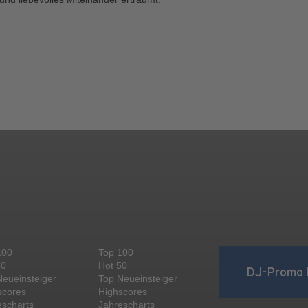
100
Top 100
50
Hot 50
DJ-Promo 
Neueinsteiger
Top Neueinsteiger
scores
Highscores
escharts
Jahrescharts