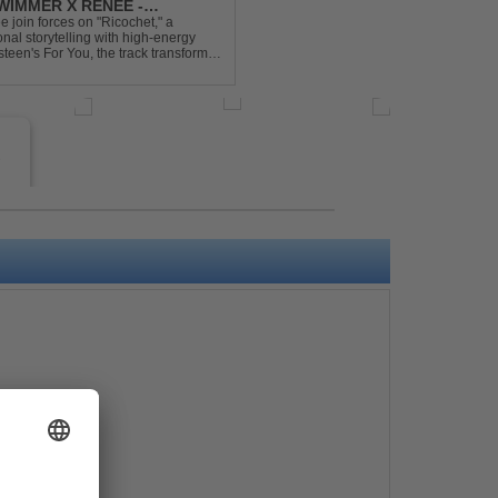
IMMER X RENEE -
join forces on "Ricochet," a
al storytelling with high-energy
steen's For You, the track transforms
experience. Crafted by...
e
s
e