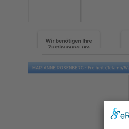
Wir benötigen Ihre
Zustimmung, um
den Spotify-
Service zu laden!
MARIANNE ROSENBERG - Freiheit (Telamo/Wa
Wir verwenden Spotify,
um Inhalte einzubetten.
Dieser Service kann
Daten zu Ihren
Aktivitäten sammeln.
Bitte lesen Sie die Details
durch und stimmen Sie
der Nutzung des Service
zu, um diese Inhalte
anzuzeigen.