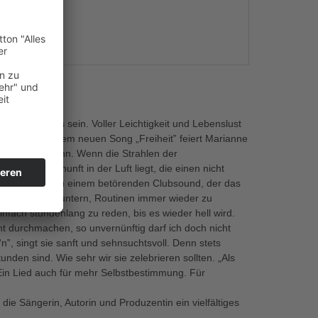
s
dt unterwegs sein. Voller Leichtigkeit und Lebenslust
ellen. Mit ihrem neuen Song „Freiheit‟ feiert Marianne
 entstehen kann. Wenn die Strahlen der
se Unvernunft in der Luft liegt, die einen nicht
nne Rosenberg zu einem betörenden Clubsound, der das
e sie dazu ermuntern, Routinen immer wieder zu
nfach stundenlang zu reden, bis es wieder hell wird.
ht durchmachen, so unvernünftig darf ich doch nicht
'n‟, singt sie sanft und sehnsuchtsvoll. Denn stets
nden sind. Wie sehr wir sie zelebrieren sollten. „Als
. Ein Lied auch für mehr Selbstbestimmung. Für
 die Sängerin, Autorin und Produzentin ein vielfältiges