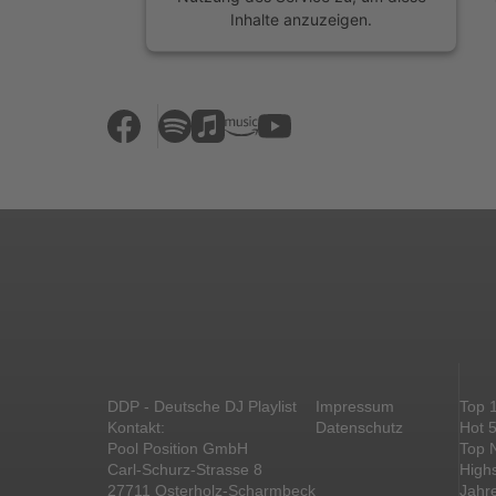
Inhalte anzuzeigen.
Mehr Informationen
Akzeptieren
powered by
Usercentrics Consent
Management Platform
&
eRecht24
DDP - Deutsche DJ Playlist
Impressum
Top 
Kontakt:
Datenschutz
Hot 
Pool Position GmbH
Top 
Carl-Schurz-Strasse 8
High
27711 Osterholz-Scharmbeck
Jahr