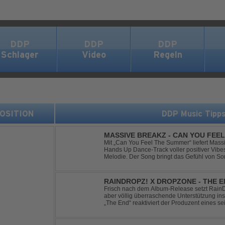
DDP
DDP
DDP
Schlager
Video
Regeln
 POSITION
DDP Music Tipp
MASSIVE BREAKZ - CAN YOU FEE
Mit „Can You Feel The Summer“ liefert Mas
Hands Up Dance-Track voller positiver Vibe
Melodie. Der Song bringt das Gefühl von So
Nächten direkt auf die Tanzfläche – perfekt fü
RAINDROPZ! X DROPZONE - THE 
Frisch nach dem Album-Release setzt RainDro
aber völlig überraschende Unterstützung ins
„The End“ reaktiviert der Produzent eines sei
Projekte "DropZone", um das es jahrelang still