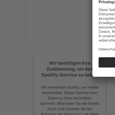
Mehr Informationen
Akzeptieren
powered by
Usercentrics
Consent Management
Platform
&
eRecht24
Wir benötigen Ihre
Zustimmung, um den
Spotify-Service zu laden!
Wir verwenden Spotify, um Inhalte
einzubetten. Dieser Service kann
Daten zu Ihren Aktivitäten
sammeln. Bitte lesen Sie die Details
durch und stimmen Sie der
Nutzung des Service zu, um diese