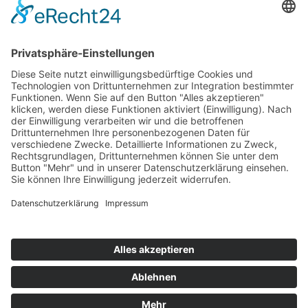
Top 100
Hot 50
Top Neueinsteiger
Highscores
Jahrescharts
Top 100
Hot 50
Top Neueinsteiger
Highscores
Jahrescharts
DJ-Promo buchen