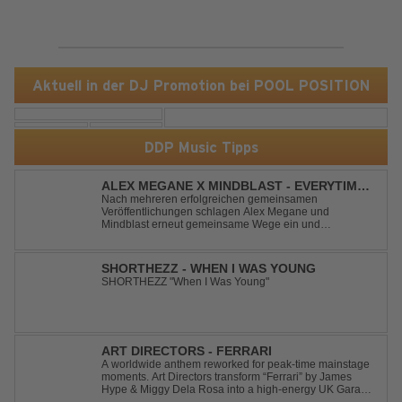
Aktuell in der DJ Promotion bei POOL POSITION
DDP Music Tipps
ALEX MEGANE X MINDBLAST - EVERYTIME
WE TOUCH
Nach mehreren erfolgreichen gemeinsamen
Veröffentlichungen schlagen Alex Megane und
Mindblast erneut gemeinsame Wege ein und
präsentieren mit Everytime We Touch ihre neueste
Zusammenarbeit. Für ihre aktuelle Single haben sie sich
einen echten Klassiker vorgenommen: den
SHORTHEZZ - WHEN I WAS YOUNG
unvergessenen Song von Ma...
SHORTHEZZ "When I Was Young"
ART DIRECTORS - FERRARI
A worldwide anthem reworked for peak-time mainstage
moments. Art Directors transform “Ferrari” by James
Hype & Miggy Dela Rosa into a high-energy UK Garage