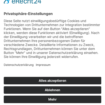
Hot 50
Top Neueinsteiger
Highscores
Jahrescharts
Top 100
Hot 50
Top Neueinsteiger
Highscores
Jahrescharts
DJ-Promo buchen