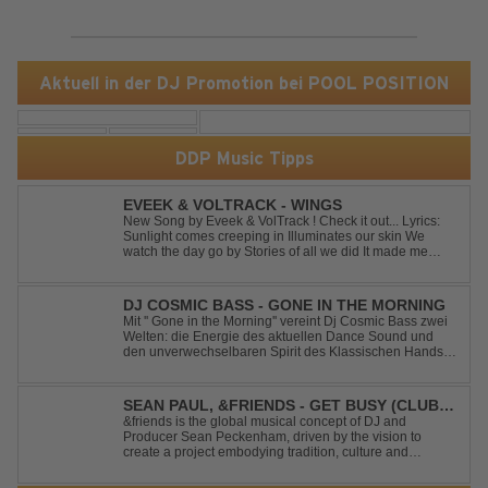
Aktuell in der DJ Promotion bei POOL POSITION
DDP Music Tipps
EVEEK & VOLTRACK - WINGS
New Song by Eveek & VolTrack ! Check it out... Lyrics:
Sunlight comes creeping in Illuminates our skin We
watch the day go by Stories of all we did It made me
think of you It made me think of you Under a trillion stars
We danced on top of cars ...
DJ COSMIC BASS - GONE IN THE MORNING
Mit '' Gone in the Morning'' vereint Dj Cosmic Bass zwei
Welten: die Energie des aktuellen Dance Sound und
den unverwechselbaren Spirit des Klassischen Hands
Up. Ein Soundtrack für eine unvergessliche Nacht!
SEAN PAUL, &FRIENDS - GET BUSY (CLUB
MIX)
&friends is the global musical concept of DJ and
Producer Sean Peckenham, driven by the vision to
create a project embodying tradition, culture and
community. His new track “Get Busy (Club Mix)
alongside the Jamaican dancehall singer and rapper