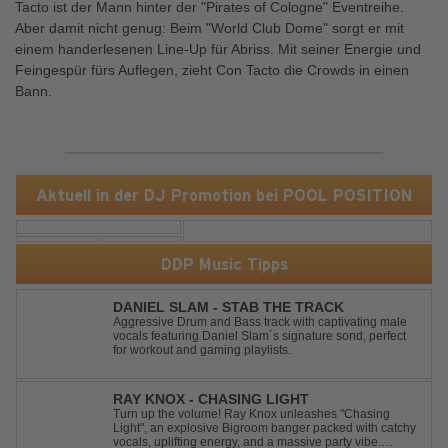
Tacto ist der Mann hinter der "Pirates of Cologne" Eventreihe.
Aber damit nicht genug: Beim "World Club Dome" sorgt er mit
einem handerlesenen Line-Up für Abriss. Mit seiner Energie und
Feingespür fürs Auflegen, zieht Con Tacto die Crowds in einen
Bann.
Aktuell in der DJ Promotion bei POOL POSITION
DDP Music Tipps
DANIEL SLAM - STAB THE TRACK
Aggressive Drum and Bass track with captivating male
vocals featuring Daniel Slam´s signature sond, perfect
for workout and gaming playlists.
RAY KNOX - CHASING LIGHT
Turn up the volume! Ray Knox unleashes "Chasing
Light", an explosive Bigroom banger packed with catchy
vocals, uplifting energy, and a massive party vibe.