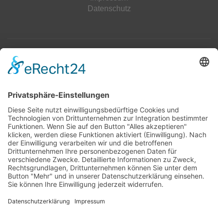
Datenschutz
Top 100
Hot 50
Top Neueinsteiger
Highscores
Jahrescharts
Top 100
Hot 50
Top Neueinsteiger
Highscores
Jahrescharts