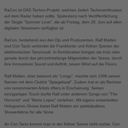
RaCon ist DAS Techno-Projekt, welches Jede/r Technoenthusiast
auf dem Radar haben sollte. Spätestens nach Veröffentlichung
der Single "Summer Love", die ab Freitag, dem 28. Juni auf allen
digitalen Streamern verfügbar ist.
RaCon, bestehend aus den Djs und Produzenten, Ralf Matten
und Con Tacto verbindet die Frankfurter und Kölner Szenen der
elektronischen Tanzmusik. In Kombination bringen sie trotz oder
gerade durch das jahrzehntelange Mitgestalten der Szene, durch
ihre Innovativen Sound und Auftritt, neuen Wind auf die Floors.
Ralf Matten, eher bekannt als "Longy", machte sich 1998 seinen
Namen mit dem Clubhit "Spiegelsaal". Zudem trat er als Remixer
von renommierten Artists öfters in Erscheinung. Seinen
einzigartigen Touch durfte Ralf unter anderem Songs von "The
Horrorist" und "Mario Lopez" verleihen. Mit eigens entwickelten
Hologramm-Shows bietet Ralf Matten ein spektakuläres
Showerlebnis für alle Sinne.
An Con Tacto kommt man in der Kölner Szene nicht vorbei. Con