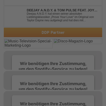
Designed to dominate dancefloors and festival stages
alike. A guaranteed crowd-pleaser and party starter!
DEEJAY A.N.D.Y. & TOM PULSE FEAT. JOY
ANDERSEN - PROVE YOUR LOVE
Deejay A.N.D.Y. hat einen seiner absoluten
Lieblingsklassiker „Prove Your Love“ im Original von
Taylor Dayne neu aufgelegt und hat dies mit
namenhafter Unterstützung von Tom Pulse und
Sängerin Joy Andersen getan. Der frische Sound für
einen weltweit bekannten Hit animiert direkt wieder zum
DDP Partner
tanz...
Wir benötigen Ihre Zustimmung,
um den Spotify-Service zu laden!
Wir verwenden Spotify, um Inhalte
Wir benötigen Ihre Zustimmung,
einzubetten. Dieser Service kann Daten zu
um den Spotify-Service zu laden!
Ihren Aktivitäten sammeln. Bitte lesen Sie die
Details durch und stimmen Sie der Nutzung
des Service zu, um diese Inhalte anzuzeigen.
Wir verwenden Spotify, um Inhalte
Wir benötigen Ihre Zustimmung,
einzubetten. Dieser Service kann Daten zu