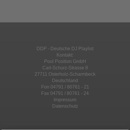
Ihren Aktivitäten sammeln. Bitte lesen Sie die
Mehr Informationen
powered by
Usercentrics Consent
Details durch und stimmen Sie der Nutzung
Management Platform
&
eRecht24
des Service zu, um diese Inhalte anzuzeigen.
Akzeptieren
Mehr Informationen
powered by
Usercentrics Consent
Management Platform
&
eRecht24
Akzeptieren
DDP - Deutsche DJ Playlist
powered by
Usercentrics Consent
Kontakt:
Management Platform
&
eRecht24
Pool Position GmbH
Carl-Schurz-Strasse 8
27711 Osterholz-Scharmbeck
Deutschland
Fon 04791 / 80761 - 21
Fax 04791 / 80761 - 24
Impressum
Datenschutz