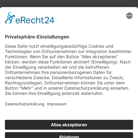
Top 100
Hot 50
Top Neueinsteiger
Highscores
Jahrescharts
Top 100
Hot 50
Top Neueinsteiger
Highscores
Jahrescharts