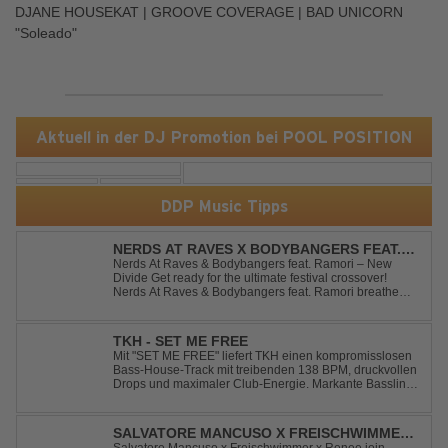
DJANE HOUSEKAT | GROOVE COVERAGE | BAD UNICORN
"Soleado"
Aktuell in der DJ Promotion bei POOL POSITION
DDP Music Tipps
NERDS AT RAVES X BODYBANGERS FEAT.
RAMORI - NEW DIVIDE
Nerds At Raves & Bodybangers feat. Ramori – New
Divide Get ready for the ultimate festival crossover!
Nerds At Raves & Bodybangers feat. Ramori breathe
new life into Linkin Park's legendary anthem "New
Divide" with a massive Techno Bigroom Festival
makeover. From emotional singalong moments t...
TKH - SET ME FREE
Mit "SET ME FREE" liefert TKH einen kompromisslosen
Bass-House-Track mit treibenden 138 BPM, druckvollen
Drops und maximaler Club-Energie. Markante Basslines
treffen auf hypnotische Vocals und einen Build-up, der
die Spannung konsequent bis zu den Drops nach oben
schraubt. Der Track hat die no...
SALVATORE MANCUSO X FREISCHWIMMER