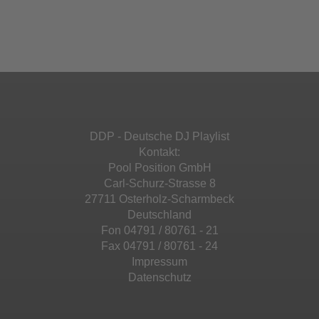
Akzeptieren
einzubetten. Dieser Service kann Daten zu
Ihren Aktivitäten sammeln. Bitte lesen Sie die
Mehr Informationen
powered by
Usercentrics Consent
Details durch und stimmen Sie der Nutzung
Management Platform
&
eRecht24
des Service zu, um diese Inhalte anzuzeigen.
Akzeptieren
Mehr Informationen
powered by
Usercentrics Consent
Management Platform
&
eRecht24
Akzeptieren
DDP - Deutsche DJ Playlist
powered by
Usercentrics Consent
Kontakt:
Management Platform
&
eRecht24
Pool Position GmbH
Carl-Schurz-Strasse 8
27711 Osterholz-Scharmbeck
Deutschland
Fon 04791 / 80761 - 21
Fax 04791 / 80761 - 24
Impressum
Datenschutz