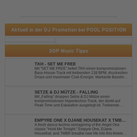
Aktuell in der DJ Promotion bei POOL POSITION
DDP Music Tipps
TKH - SET ME FREE
Mit "SET ME FREE" liefert TKH einen kompromisslosen
Bass-House-Track mit treibenden 138 BPM, druckvollen
Drops und maximaler Club-Energie. Markante Basslines
treffen auf hypnotische Vocals und einen Build-up, der
die Spannung konsequent bis zu den Drops nach oben
schraubt. Der Track hat die no...
SETZE & DJ MÜTZE - FALLING
Mit „Falling“ droppen Setze & DJ Mütze einen
kompromisslosen Hypertechno-Track, der direkt auf
Peak-Time und Eskalation ausgelegt ist. Treibende
Kicks, verzerrte Synths und energiegeladene Drops
verschmelzen zu einem Sound, der keine Pausen kennt
– roh, schnell und absolut mitreißend. Zwischen ...
EMPYRE ONE X DJANE HOUSEKAT X TMBR -
HOLD ME TONIGHT
A fresh dance-techno reimagining of the Angel One
classic "Hold Me Tonight." Empyre One, DJane
HouseKat, and TMBR breathe new life into this timeless