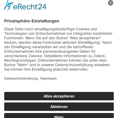
Top 100
Hot 50
Top Neueinsteiger
Highscores
Jahrescharts
Top 100
Hot 50
Top Neueinsteiger
Highscores
Jahrescharts
DJ-Promo buchen