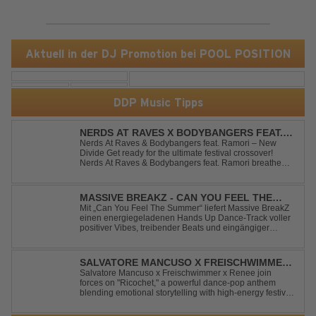
Aktuell in der DJ Promotion bei POOL POSITION
DDP Music Tipps
NERDS AT RAVES X BODYBANGERS FEAT.
RAMORI - NEW DIVIDE
Nerds At Raves & Bodybangers feat. Ramori – New
Divide Get ready for the ultimate festival crossover!
Nerds At Raves & Bodybangers feat. Ramori breathe
new life into Linkin Park's legendary anthem "New
Divide" with a massive Techno Bigroom Festival
makeover. From emotional singalong moments t...
MASSIVE BREAKZ - CAN YOU FEEL THE
SUMMER
Mit „Can You Feel The Summer“ liefert Massive BreakZ
einen energiegeladenen Hands Up Dance-Track voller
positiver Vibes, treibender Beats und eingängiger
Melodie. Der Song bringt das Gefühl von Sommer,
Freiheit und unvergesslichen Nächten direkt auf die
Tanzfläche – perfekt für Clubs, Festivals...
SALVATORE MANCUSO X FREISCHWIMMER
X RENEE - RICOCHET
Salvatore Mancuso x Freischwimmer x Renee join
forces on "Ricochet," a powerful dance-pop anthem
blending emotional storytelling with high-energy festival
production. Inspired by Bruce Springsteen's For You, the
track transforms a timeless theme into a fresh, modern