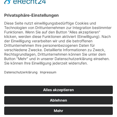
Hot 50
Top Neueinsteiger
Highscores
Jahrescharts
Top 100
Hot 50
Top Neueinsteiger
Highscores
Jahrescharts
DJ-Promo buchen