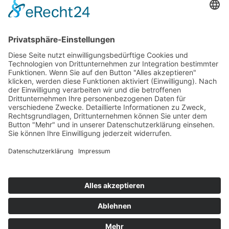
Top 100
Hot 50
Top Neueinsteiger
Highscores
Jahrescharts
Top 100
Hot 50
Top Neueinsteiger
Highscores
Jahrescharts
DJ-Promo buchen