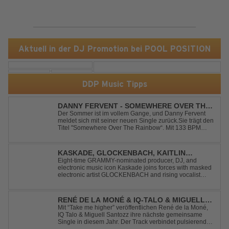
Aktuell in der DJ Promotion bei POOL POSITION
DDP Music Tipps
DANNY FERVENT - SOMEWHERE OVER THE
RAINBOW
Der Sommer ist im vollem Gange, und Danny Fervent
meldet sich mit seiner neuen Single zurück.Sie trägt den
Titel "Somewhere Over The Rainbow“. Mit 133 BPM
entfaltet sich ein melodischer Trance Sound, der durch
seine atmosphärische Dichte und mitreißende Dynamik
überzeugt. Kraftvolle, zugleich g...
KASKADE, GLOCKENBACH, KAITLIN
ARAGON - RUNAWAY
Eight-time GRAMMY-nominated producer, DJ, and
electronic music icon Kaskade joins forces with masked
electronic artist GLOCKENBACH and rising vocalist
Kaitlin Aragon for their new collaboration “Runaway,”
arriving July 31st. The track marks the fourth single from
Kaskade’s forthcoming ORIGIN...
RENÉ DE LA MONÉ & IQ-TALO & MIGUELL
SANTOZZ - TAKE ME HIGHER
Mit “Take me higher” veröffentlichen René de la Moné,
IQ Talo & Miguell Santozz ihre nächste gemeinsame
Single in diesem Jahr. Der Track verbindet pulsierenden