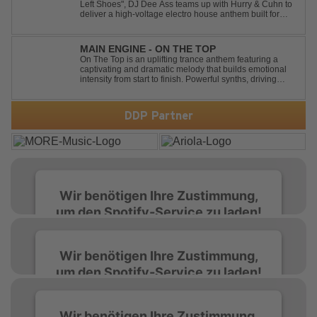
Left Shoes", DJ Dee Ass teams up with Hurry & Cuhn to
deliver a high-voltage electro house anthem built for
chaotic dancefloors and unforgettable nights. Loud,
unapologetic, and irresistibly catchy, this track turns
clumsiness into confid...
MAIN ENGINE - ON THE TOP
On The Top is an uplifting trance anthem featuring a
captivating and dramatic melody that builds emotional
intensity from start to finish. Powerful synths, driving
rhythms, and an epic arrangement create an
unforgettable atmosphere, while the soaring lead
melody delivers moments of pure euphori...
DDP Partner
Wir benötigen Ihre Zustimmung,
um den Spotify-Service zu laden!
Wir verwenden Spotify, um Inhalte
Wir benötigen Ihre Zustimmung,
einzubetten. Dieser Service kann Daten zu
um den Spotify-Service zu laden!
Ihren Aktivitäten sammeln. Bitte lesen Sie die
Details durch und stimmen Sie der Nutzung
des Service zu, um diese Inhalte anzuzeigen.
Wir verwenden Spotify, um Inhalte
Wir benötigen Ihre Zustimmung,