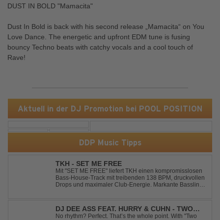
DUST IN BOLD "Mamacita"
Dust In Bold is back with his second release „Mamacita“ on You
Love Dance. The energetic and upfront EDM tune is fusing
bouncy Techno beats with catchy vocals and a cool touch of
Rave!
Aktuell in der DJ Promotion bei POOL POSITION
DDP Music Tipps
TKH - SET ME FREE
Mit "SET ME FREE" liefert TKH einen kompromisslosen
Bass-House-Track mit treibenden 138 BPM, druckvollen
Drops und maximaler Club-Energie. Markante Basslines
treffen auf hypnotische Vocals und einen Build-up, der
die Spannung konsequent bis zu den Drops nach oben
schraubt. Der Track hat die no...
DJ DEE ASS FEAT. HURRY & CUHN - TWO
LEFT SHOES
No rhythm? Perfect. That’s the whole point. With "Two