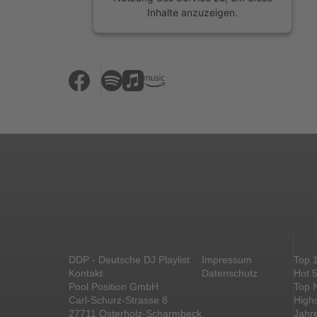
Inhalte anzuzeigen.
Mehr Informationen
Akzeptieren
powered by
Usercentrics Consent
Management Platform
&
eRecht24
DDP - Deutsche DJ Playlist
Impressum
Top 
Kontakt:
Datenschutz
Hot 
Pool Position GmbH
Top 
Carl-Schurz-Strasse 8
High
27711 Osterholz-Scharmbeck
Jahr