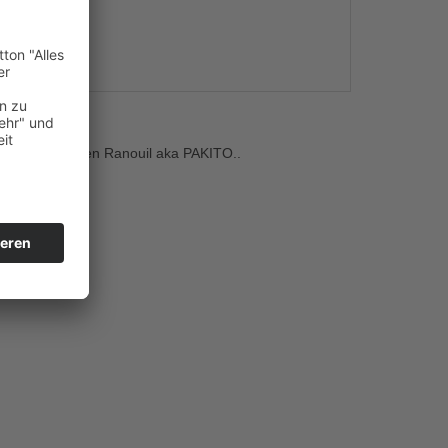
s
oduzenten Julien Ranouil aka PAKITO..