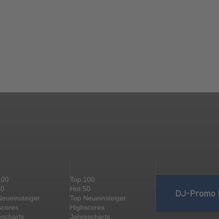
100
Top 100
50
Hot 50
DJ-Promo 
Neueinsteiger
Top Neueinsteiger
scores
Highscores
escharts
Jahrescharts