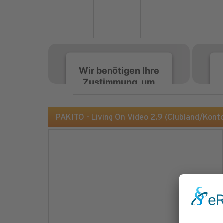
Wir benötigen Ihre
Zustimmung, um
den Spotify-
Service zu laden!
PAKITO - Living On Video 2.9 (Clubland/Kont
Wir verwenden Spotify,
um Inhalte einzubetten.
Dieser Service kann
Daten zu Ihren
Aktivitäten sammeln.
Bitte lesen Sie die Details
durch und stimmen Sie
der Nutzung des Service
zu, um diese Inhalte
anzuzeigen.