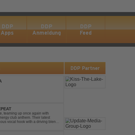
DDP
DDP
DDP
Apps
Anmeldung
Feed
s
DDP Partner
A
EPEAT
e, teaming up once again with
nergy club anthem. Their latest
ious vocal hook with a driving blend
undtrack for peak-tim...