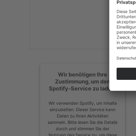
Mehr Informationen
Akzeptieren
powered by
Usercentrics
Consent Management
Platform
&
eRecht24
Wir benötigen Ihre
Zustimmung, um den
Spotify-Service zu laden!
Wir verwenden Spotify, um Inhalte
einzubetten. Dieser Service kann
Daten zu Ihren Aktivitäten
sammeln. Bitte lesen Sie die Details
durch und stimmen Sie der
Nutzung des Service zu, um diese