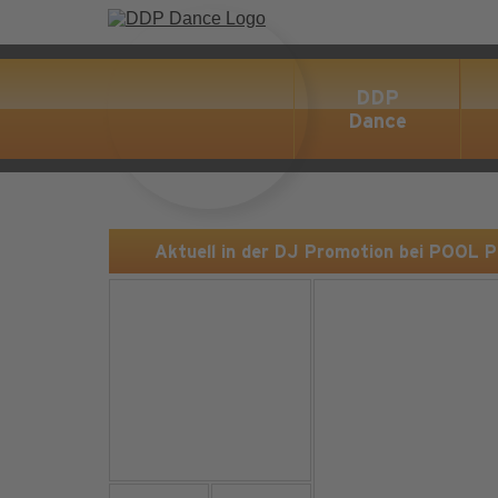
DDP
Dance
Aktuell in der DJ Promotion bei POOL