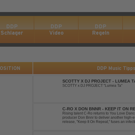
DDP
DDP
DDP
Schlager
Video
Regeln
 POSITION
DDP Music Tipp
SCOTTY X DJ PROJECT - LUMEA T
SCOTTY x DJ PROJECT "Lumea Ta"
C-RO X DON BNNR - KEEP IT ON R
Rising talent C-Ro returns to You Love Danc
producer Don Bnnr to deliver another high-e
release, "Keep It On Repeat," fuses an infect
of Techno and House, creating the perfect so