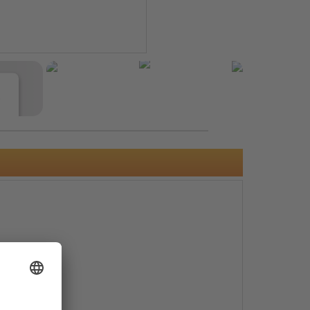
e
s
e