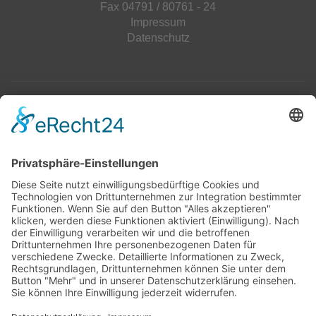
Fax 04791 / 80761 - 24
Impressum
Datenschutz
Top 100
Hot 50
Top Neueinsteiger
Highscores
Jahrescharts
Top 100
Hot 50
Top Neueinsteiger
Highscores
Jahrescharts