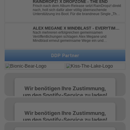
RAINDROPZ! X DROPZONE - THE END
Frisch nach dem Album-Release setzt RainDropz! direkt
nach, holt sich dafür aber völlig überraschende
Unterstützung ins Boot. Für die brandneue Single „The
End“ reaktiviert der Produzent eines seiner zusätzlichen
Artist-Alias-Projekte "DropZone", um das es jahrelang
still war. „The End“ ist ei...
ALEX MEGANE X MINDBLAST - EVERYTIME
WE TOUCH
Nach mehreren erfolgreichen gemeinsamen
Veröffentlichungen schlagen Alex Megane und
Mindblast erneut gemeinsame Wege ein und
präsentieren mit Everytime We Touch ihre neueste
Zusammenarbeit. Für ihre aktuelle Single haben sie sich
einen echten Klassiker vorgenommen: den
DDP Partner
unvergessenen Song von Ma...
Wir benötigen Ihre Zustimmung,
um den Spotify-Service zu laden!
Wir verwenden Spotify, um Inhalte
Wir benötigen Ihre Zustimmung,
einzubetten. Dieser Service kann Daten zu
um den Spotify-Service zu laden!
Ihren Aktivitäten sammeln. Bitte lesen Sie die
Details durch und stimmen Sie der Nutzung