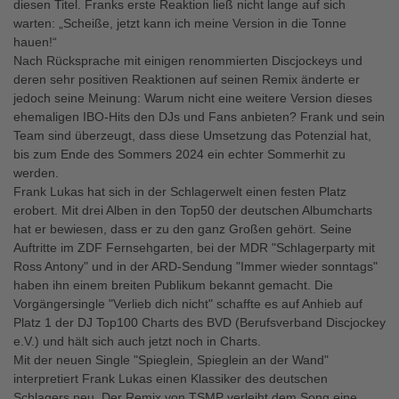
diesen Titel. Franks erste Reaktion ließ nicht lange auf sich
warten: „Scheiße, jetzt kann ich meine Version in die Tonne
hauen!“
Nach Rücksprache mit einigen renommierten Discjockeys und
deren sehr positiven Reaktionen auf seinen Remix änderte er
jedoch seine Meinung: Warum nicht eine weitere Version dieses
ehemaligen IBO-Hits den DJs und Fans anbieten? Frank und sein
Team sind überzeugt, dass diese Umsetzung das Potenzial hat,
bis zum Ende des Sommers 2024 ein echter Sommerhit zu
werden.
Frank Lukas hat sich in der Schlagerwelt einen festen Platz
erobert. Mit drei Alben in den Top50 der deutschen Albumcharts
hat er bewiesen, dass er zu den ganz Großen gehört. Seine
Auftritte im ZDF Fernsehgarten, bei der MDR "Schlagerparty mit
Ross Antony" und in der ARD-Sendung "Immer wieder sonntags"
haben ihn einem breiten Publikum bekannt gemacht. Die
Vorgängersingle "Verlieb dich nicht" schaffte es auf Anhieb auf
Platz 1 der DJ Top100 Charts des BVD (Berufsverband Discjockey
e.V.) und hält sich auch jetzt noch in Charts.
Mit der neuen Single "Spieglein, Spieglein an der Wand"
interpretiert Frank Lukas einen Klassiker des deutschen
Schlagers neu. Der Remix von TSMP verleiht dem Song eine