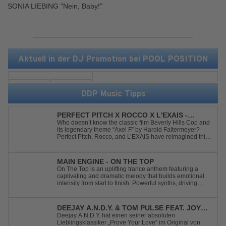
SONIA LIEBING "Nein, Baby!"
Aktuell in der DJ Promotion bei POOL POSITION
DDP Music Tipps
PERFECT PITCH X ROCCO X L'EXAIS -
DANCING ON FIRE
Who doesn’t know the classic film Beverly Hills Cop and
its legendary theme “Axel F” by Harold Faltermeyer?
Perfect Pitch, Rocco, and L’EXAIS have reimagined this
timeless classic with a fresh, modern approach.
Featuring an original vocal hook and a contemporary
production style, they respectf...
MAIN ENGINE - ON THE TOP
On The Top is an uplifting trance anthem featuring a
captivating and dramatic melody that builds emotional
intensity from start to finish. Powerful synths, driving
rhythms, and an epic arrangement create an
unforgettable atmosphere, while the soaring lead
melody delivers moments of pure euphori...
DEEJAY A.N.D.Y. & TOM PULSE FEAT. JOY
ANDERSEN - PROVE YOUR LOVE
Deejay A.N.D.Y. hat einen seiner absoluten
Lieblingsklassiker „Prove Your Love“ im Original von