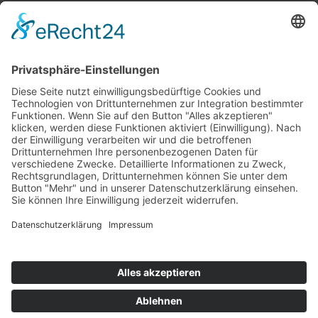
Top 100
Hot 50
Top Neueinsteiger
Highscores
Jahrescharts
Top 100
Hot 50
Top Neueinsteiger
Highscores
Jahrescharts
DJ-Promo buchen