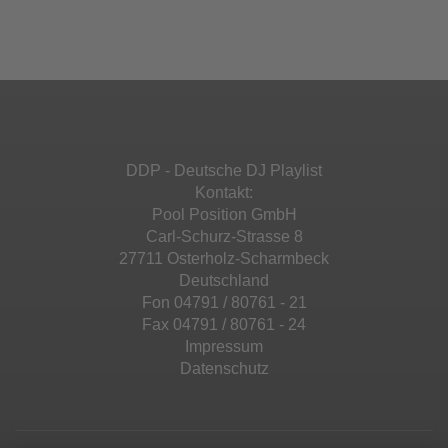
Ihren Aktivitäten sammeln. Bitte lesen Sie die
Mehr Informationen
powered by
Usercentrics Consent
Details durch und stimmen Sie der Nutzung
Management Platform
&
eRecht24
des Service zu, um diese Inhalte anzuzeigen.
Akzeptieren
Mehr Informationen
powered by
Usercentrics Consent
Management Platform
&
eRecht24
Akzeptieren
DDP - Deutsche DJ Playlist
powered by
Usercentrics Consent
Kontakt:
Management Platform
&
eRecht24
Pool Position GmbH
Carl-Schurz-Strasse 8
27711 Osterholz-Scharmbeck
Deutschland
Fon 04791 / 80761 - 21
Fax 04791 / 80761 - 24
Impressum
Datenschutz