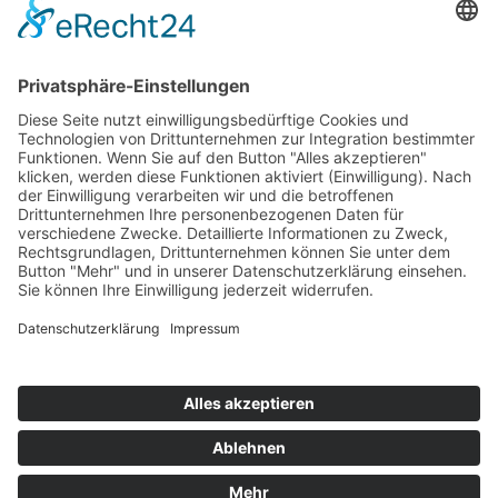
Top 100
Hot 50
Top Neueinsteiger
Highscores
Jahrescharts
Top 100
Hot 50
Top Neueinsteiger
Highscores
Jahrescharts
DJ-Promo buchen