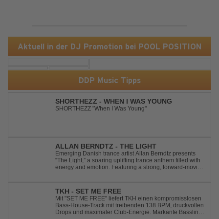
Aktuell in der DJ Promotion bei POOL POSITION
DDP Music Tipps
SHORTHEZZ - WHEN I WAS YOUNG
SHORTHEZZ "When I Was Young"
ALLAN BERNDTZ - THE LIGHT
Emerging Danish trance artist Allan Berndtz presents
“The Light,” a soaring uplifting trance anthem filled with
energy and emotion. Featuring a strong, forward-moving
melody, the track showcases the signature quality and
spirit of a Future Sequence release.
TKH - SET ME FREE
Mit "SET ME FREE" liefert TKH einen kompromisslosen
Bass-House-Track mit treibenden 138 BPM, druckvollen
Drops und maximaler Club-Energie. Markante Basslines