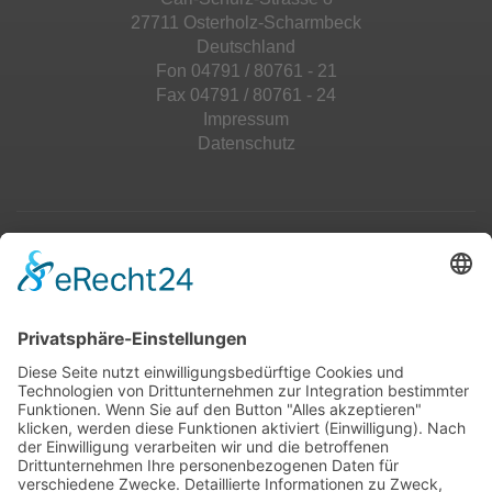
27711 Osterholz-Scharmbeck
Deutschland
Fon 04791 / 80761 - 21
Fax 04791 / 80761 - 24
Impressum
Datenschutz
Top 100
Hot 50
Top Neueinsteiger
Highscores
Jahrescharts
Top 100
Hot 50