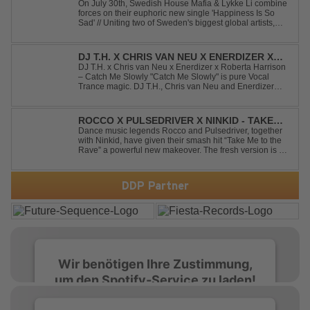
HAPPINESS IS SO SAD
On July 30th, Swedish House Mafia & Lykke Li combine
forces on their euphoric new single 'Happiness Is So
Sad' // Uniting two of Sweden's biggest global artists,
'Happiness Is So Sad' is a record that reflects on how the
happiest moments are often the hardest to say goodbye
to // The track was ...
DJ T.H. X CHRIS VAN NEU X ENERDIZER X
ROBERTA HARRISON - CATCH ME SLOWLY
DJ T.H. x Chris van Neu x Enerdizer x Roberta Harrison
– Catch Me Slowly "Catch Me Slowly" is pure Vocal
Trance magic. DJ T.H., Chris van Neu and Enerdizer
create an uplifting journey filled with emotional
melodies, euphoric energy and that unmistakable
Balearic Ibiza trance vibe. At the hear...
ROCCO X PULSEDRIVER X NINKID - TAKE
ME TO THE RAVE (FESTIVAL MIX)
Dance music legends Rocco and Pulsedriver, together
with Ninkid, have given their smash hit “Take Me to the
Rave” a powerful new makeover. The fresh version is set
to ignite dance floors and bring every festival to a boiling
point. Featuring massive kicks and the beloved melody
that made the or...
DDP Partner
Wir benötigen Ihre Zustimmung,
um den Spotify-Service zu laden!