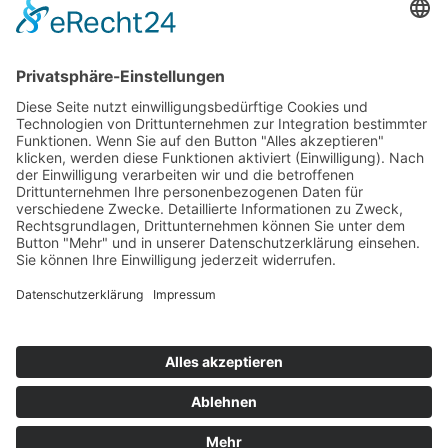
Top 100
Hot 50
Top Neueinsteiger
Highscores
Jahrescharts
Top 100
Hot 50
Top Neueinsteiger
Highscores
Jahrescharts
DJ-Promo buchen