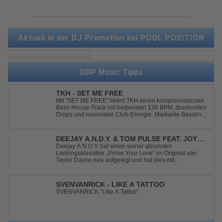
Aktuell in der DJ Promotion bei POOL POSITION
DDP Music Tipps
TKH - SET ME FREE
Mit "SET ME FREE" liefert TKH einen kompromisslosen
Bass-House-Track mit treibenden 138 BPM, druckvollen
Drops und maximaler Club-Energie. Markante Basslines
treffen auf hypnotische Vocals und einen Build-up, der
die Spannung konsequent bis zu den Drops nach oben
schraubt. Der Track hat die no...
DEEJAY A.N.D.Y. & TOM PULSE FEAT. JOY
ANDERSEN - PROVE YOUR LOVE
Deejay A.N.D.Y. hat einen seiner absoluten
Lieblingsklassiker „Prove Your Love“ im Original von
Taylor Dayne neu aufgelegt und hat dies mit
namenhafter Unterstützung von Tom Pulse und
Sängerin Joy Andersen getan. Der frische Sound für
einen weltweit bekannten Hit animiert direkt wieder zum
SVENVANRICK - LIKE A TATTOO
tanz...
SVENVANRICK "Like A Tattoo"