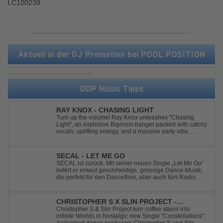
LC100239
Aktuell in der DJ Promotion bei POOL POSITION
DDP Music Tipps
RAY KNOX - CHASING LIGHT
Turn up the volume! Ray Knox unleashes "Chasing
Light", an explosive Bigroom banger packed with catchy
vocals, uplifting energy, and a massive party vibe.
Designed to dominate dancefloors and festival stages
alike. A guaranteed crowd-pleaser and party starter!
SECAL - LET ME GO
SECAL ist zurück. Mit seiner neuen Single „Let Me Go“
liefert er erneut geschmeidige, groovige Dance-Musik,
die perfekt für den Dancefloor, aber auch fürs Radio
oder die persönliche Dance-Playlist im Alltag geeignet
ist. Deep House trifft auf Dance-Pop – man darf
gespannt sein, was als Nächstes...
CHRISTOPHER S X SLIN PROJECT -
CONSTELLATIONS
Christopher S & Slin Project turn coffee stains into
infinite Worlds in Nostalgic new Single "Constellations".