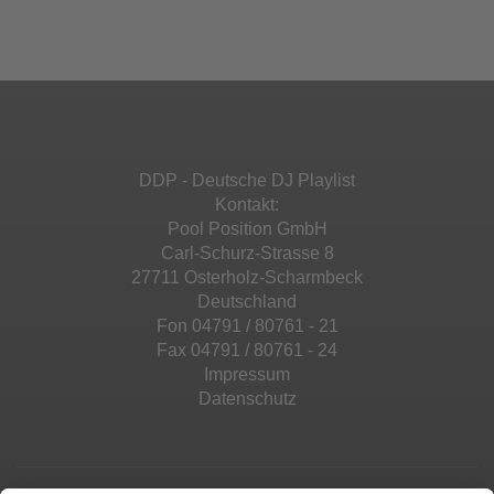
Mehr Informationen
powered by
Usercentrics Consent
Details durch und stimmen Sie der Nutzung
Management Platform
&
eRecht24
des Service zu, um diese Inhalte anzuzeigen.
Akzeptieren
Mehr Informationen
powered by
Usercentrics Consent
Management Platform
&
eRecht24
Akzeptieren
DDP - Deutsche DJ Playlist
powered by
Usercentrics Consent
Kontakt:
Management Platform
&
eRecht24
Pool Position GmbH
Carl-Schurz-Strasse 8
27711 Osterholz-Scharmbeck
Deutschland
Fon 04791 / 80761 - 21
Fax 04791 / 80761 - 24
Impressum
Datenschutz