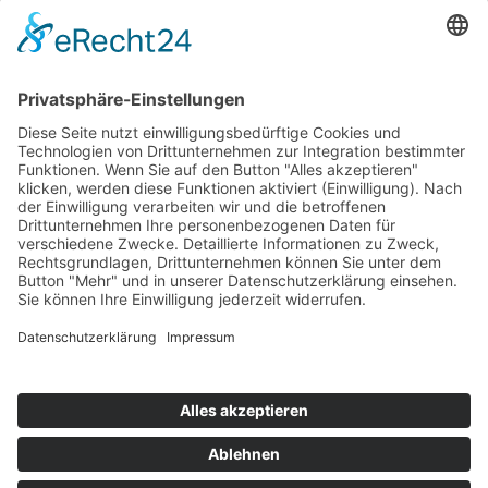
Top 100
Hot 50
Top Neueinsteiger
Highscores
Jahrescharts
Top 100
Hot 50
Top Neueinsteiger
Highscores
Jahrescharts
DJ-Promo buchen