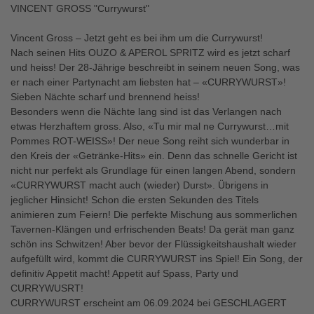
VINCENT GROSS "Currywurst"
Vincent Gross – Jetzt geht es bei ihm um die Currywurst!
Nach seinen Hits OUZO & APEROL SPRITZ wird es jetzt scharf
und heiss! Der 28-Jährige beschreibt in seinem neuen Song, was
er nach einer Partynacht am liebsten hat – «CURRYWURST»!
Sieben Nächte scharf und brennend heiss!
Besonders wenn die Nächte lang sind ist das Verlangen nach
etwas Herzhaftem gross. Also, «Tu mir mal ne Currywurst…mit
Pommes ROT-WEISS»! Der neue Song reiht sich wunderbar in
den Kreis der «Getränke-Hits» ein. Denn das schnelle Gericht ist
nicht nur perfekt als Grundlage für einen langen Abend, sondern
«CURRYWURST macht auch (wieder) Durst». Übrigens in
jeglicher Hinsicht! Schon die ersten Sekunden des Titels
animieren zum Feiern! Die perfekte Mischung aus sommerlichen
Tavernen-Klängen und erfrischenden Beats! Da gerät man ganz
schön ins Schwitzen! Aber bevor der Flüssigkeitshaushalt wieder
aufgefüllt wird, kommt die CURRYWURST ins Spiel! Ein Song, der
definitiv Appetit macht! Appetit auf Spass, Party und
CURRYWUSRT!
CURRYWURST erscheint am 06.09.2024 bei GESCHLAGERT