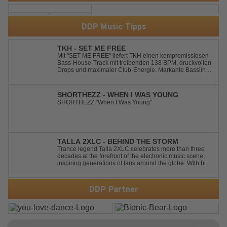
DDP Music Tipps
TKH - SET ME FREE
Mit "SET ME FREE" liefert TKH einen kompromisslosen
Bass-House-Track mit treibenden 138 BPM, druckvollen
Drops und maximaler Club-Energie. Markante Basslines
treffen auf hypnotische Vocals und einen Build-up, der
die Spannung konsequent bis zu den Drops nach oben
schraubt. Der Track hat die no...
SHORTHEZZ - WHEN I WAS YOUNG
SHORTHEZZ "When I Was Young"
TALLA 2XLC - BEHIND THE STORM
Trance legend Talla 2XLC celebrates more than three
decades at the forefront of the electronic music scene,
inspiring generations of fans around the globe. With his
latest release, "Behind The Storm," he once again
showcases his unmistakable sound, delivering Uplifting
Vocal Trance at its very ...
DDP Partner