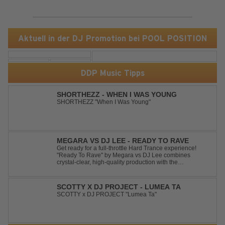
Aktuell in der DJ Promotion bei POOL POSITION
DDP Music Tipps
SHORTHEZZ - WHEN I WAS YOUNG
SHORTHEZZ "When I Was Young"
MEGARA VS DJ LEE - READY TO RAVE
Get ready for a full-throttle Hard Trance experience!
"Ready To Rave" by Megara vs DJ Lee combines
crystal-clear, high-quality production with the
unmistakable spirit of the '90s. Driven by an uplifting,
high-energy melody and pounding, stomping drums, this
track delivers pure rave nostalgia wh...
SCOTTY X DJ PROJECT - LUMEA TA
SCOTTY x DJ PROJECT "Lumea Ta"