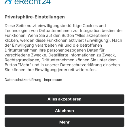
Hot 50
Top Neueinsteiger
Highscores
Jahrescharts
Top 100
Hot 50
Top Neueinsteiger
Highscores
Jahrescharts
DJ-Promo buchen