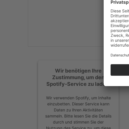
Mehr Informationen
Akzeptieren
powered by
Usercentrics
Consent Management
Platform
&
eRecht24
Wir benötigen Ihre
Zustimmung, um den
Spotify-Service zu laden!
Wir verwenden Spotify, um Inhalte
einzubetten. Dieser Service kann
Daten zu Ihren Aktivitäten
sammeln. Bitte lesen Sie die Details
durch und stimmen Sie der
Nutzung des Service zu, um diese