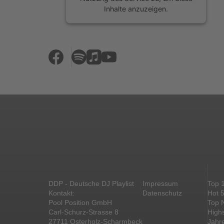
Inhalte anzuzeigen.
Mehr Informationen
Akzeptieren
powered by
Usercentrics Consent
Management Platform
&
eRecht24
DDP - Deutsche DJ Playlist
Impressum
Top 
Kontakt:
Datenschutz
Hot 
Pool Position GmbH
Top 
Carl-Schurz-Strasse 8
High
27711 Osterholz-Scharmbeck
Jahr