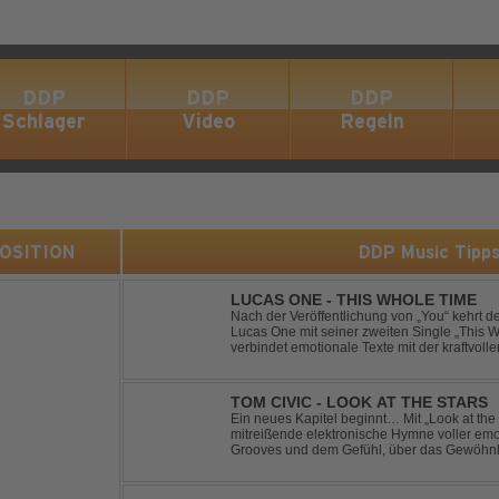
DDP
DDP
DDP
Schlager
Video
Regeln
 POSITION
DDP Music Tipp
LUCAS ONE - THIS WHOLE TIME
Nach der Veröffentlichung von „You“ kehrt 
Lucas One mit seiner zweiten Single „This 
verbindet emotionale Texte mit der kraftvol
erzählt eine Geschichte von Reue, Liebesku
TOM CIVIC - LOOK AT THE STARS
Ein neues Kapitel beginnt… Mit „Look at the Stars“ präsentiert Tom Civic eine
mitreißende elektronische Hymne voller emot
Grooves und dem Gefühl, über das Gewöhnliche hin
seine einzigartige Verbindung aus Dance, H