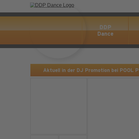
DDP
Dance
Aktuell in der DJ Promotion bei POOL