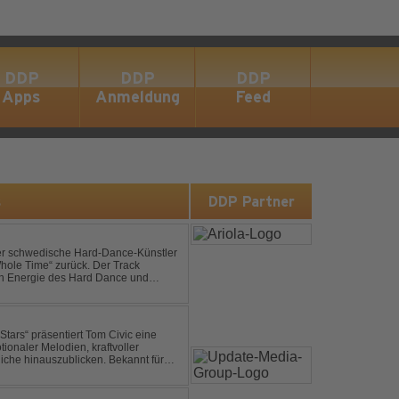
DDP
DDP
DDP
Apps
Anmeldung
Feed
s
DDP Partner
der schwedische Hard-Dance-Künstler
Whole Time“ zurück. Der Track
len Energie des Hard Dance und
mmer und der Erkenntnis des w...
ionaler Melodien, kraftvoller
auszublicken. Bekannt für
ouse und elektronische...