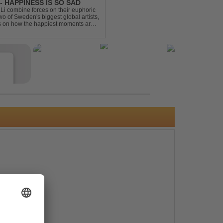
- HAPPINESS IS SO SAD
Li combine forces on their euphoric
wo of Sweden's biggest global artists,
cts on how the happiest moments are
ck was ...
e
s
e