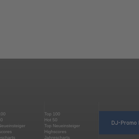
100
Top 100
50
Hot 50
DJ-Promo 
Neueinsteiger
Top Neueinsteiger
scores
Highscores
escharts
Jahrescharts