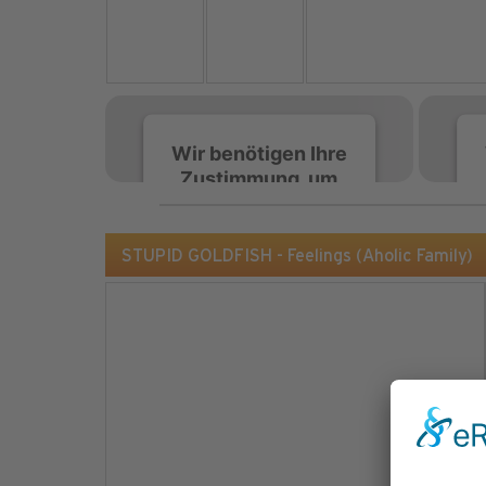
Wir benötigen Ihre
Zustimmung, um
den Spotify-
Service zu laden!
STUPID GOLDFISH - Feelings (Aholic Family)
Wir verwenden Spotify,
um Inhalte einzubetten.
Dieser Service kann
Daten zu Ihren
Aktivitäten sammeln.
Bitte lesen Sie die Details
durch und stimmen Sie
der Nutzung des Service
zu, um diese Inhalte
anzuzeigen.