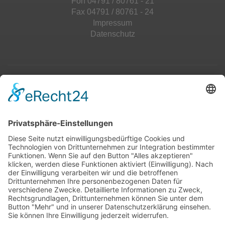
Fon 04791 / 80761 - 21
Fax 04791 / 80761 - 24
Impressum
Datenschutz
Top 100
Hot 50
Top Neueinsteiger
Highscores
Jahrescharts
Top 100
Hot 50
Top Neueinsteiger
Highscores