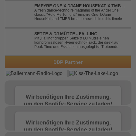
crowds alike, this remix elevates the o...
EMPYRE ONE X DJANE HOUSEKAT X TMBR -
HOLD ME TONIGHT
A fresh dance-techno reimagining of the Angel One
classic "Hold Me Tonight." Empyre One, DJane
HouseKat, and TMBR breathe new life into this timeless
anthem with driving beats, powerful drops, and an
energetic modern production. Blending nostalgia with
contemporary dancefloor energy, this cover...
SETZE & DJ MÜTZE - FALLING
Mit „Falling“ droppen Setze & DJ Mütze einen
kompromisslosen Hypertechno-Track, der direkt auf
Peak-Time und Eskalation ausgelegt ist. Treibende
Kicks, verzerrte Synths und energiegeladene Drops
verschmelzen zu einem Sound, der keine Pausen kennt
– roh, schnell und absolut mitreißend. Zwischen ...
DDP Partner
Wir benötigen Ihre Zustimmung,
um den Spotify-Service zu laden!
Wir verwenden Spotify, um Inhalte
Wir benötigen Ihre Zustimmung,
einzubetten. Dieser Service kann Daten zu
um den Spotify-Service zu laden!
Ihren Aktivitäten sammeln. Bitte lesen Sie die