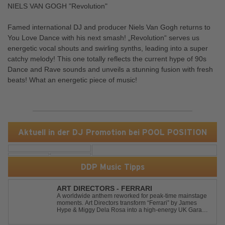
NIELS VAN GOGH "Revolution"
Famed international DJ and producer Niels Van Gogh returns to
You Love Dance with his next smash! „Revolution“ serves us
energetic vocal shouts and swirling synths, leading into a super
catchy melody! This one totally reflects the current hype of 90s
Dance and Rave sounds and unveils a stunning fusion with fresh
beats! What an energetic piece of music!
Aktuell in der DJ Promotion bei POOL POSITION
DDP Music Tipps
ART DIRECTORS - FERRARI
A worldwide anthem reworked for peak-time mainstage
moments. Art Directors transform “Ferrari” by James
Hype & Miggy Dela Rosa into a high-energy UK Garage
House weapon, packed with punchy grooves and
irresistible momentum. Designed for clubs and festival