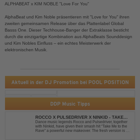
ALPHABEAT x KIM NOBLE "Love For You"
AlphaBeat und Kim Noble präsentieren mit "Love for You" ihren
zweiten gemeinsamen Release über das Plattenlabel Global
Basss One. Dieser Techhouse-Banger der Extraklasse besticht
durch die einzigartige Kombination aus AlphaBeats Sounddesign
und Kim Nobles Einfluss – ein echtes Meisterwerk der
elektronischen Musik.
Aktuell in der DJ Promotion bei POOL POSITION
DDP Music Tipps
ROCCO X PULSEDRIVER X NINKID - TAKE
ME TO THE RAVE (FESTIVAL MIX)
Dance music legends Rocco and Pulsedriver, together
with Ninkid, have given their smash hit “Take Me to the
Rave” a powerful new makeover. The fresh version is set
to ignite dance floors and bring every festival to a boiling
point. Featuring massive kicks and the beloved melody