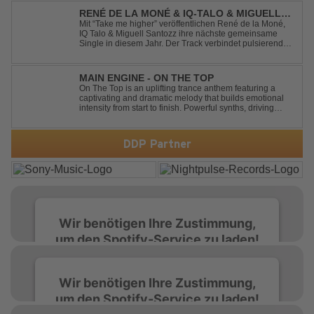
that made the or...
RENÉ DE LA MONÉ & IQ-TALO & MIGUELL
SANTOZZ - TAKE ME HIGHER
Mit “Take me higher” veröffentlichen René de la Moné,
IQ Talo & Miguell Santozz ihre nächste gemeinsame
Single in diesem Jahr. Der Track verbindet pulsierenden
Afro-House-Elemente mit treibenden Deep-House-
Grooves zu einem sinnlich atmosphärischen
Musikerlebnis. Hypnotische Percussions verschm...
MAIN ENGINE - ON THE TOP
On The Top is an uplifting trance anthem featuring a
captivating and dramatic melody that builds emotional
intensity from start to finish. Powerful synths, driving
rhythms, and an epic arrangement create an
unforgettable atmosphere, while the soaring lead
melody delivers moments of pure euphori...
DDP Partner
Wir benötigen Ihre Zustimmung,
um den Spotify-Service zu laden!
Wir verwenden Spotify, um Inhalte
Wir benötigen Ihre Zustimmung,
einzubetten. Dieser Service kann Daten zu
um den Spotify-Service zu laden!
Ihren Aktivitäten sammeln. Bitte lesen Sie die