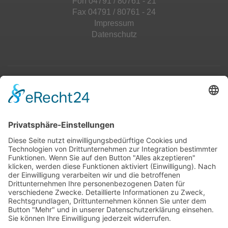
Fon 04791 / 80761 - 21
Fax 04791 / 80761 - 24
Impressum
Datenschutz
Top 100
Hot 50
Top Neueinsteiger
Highscores
Jahrescharts
Top 100
Hot 50
Top Neueinsteiger
Highscores