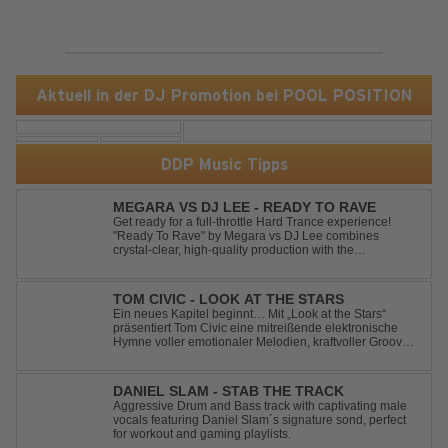
Aktuell in der DJ Promotion bei POOL POSITION
DDP Music Tipps
MEGARA VS DJ LEE - READY TO RAVE
Get ready for a full-throttle Hard Trance experience!
"Ready To Rave" by Megara vs DJ Lee combines
crystal-clear, high-quality production with the
unmistakable spirit of the '90s. Driven by an uplifting,
high-energy melody and pounding, stomping drums, this
track delivers pure rave nostalgia wh...
TOM CIVIC - LOOK AT THE STARS
Ein neues Kapitel beginnt… Mit „Look at the Stars“
präsentiert Tom Civic eine mitreißende elektronische
Hymne voller emotionaler Melodien, kraftvoller Grooves
und dem Gefühl, über das Gewöhnliche
hinauszublicken. Bekannt für seine einzigartige
Verbindung aus Dance, House und elektronische...
DANIEL SLAM - STAB THE TRACK
Aggressive Drum and Bass track with captivating male
vocals featuring Daniel Slam´s signature sond, perfect
for workout and gaming playlists.