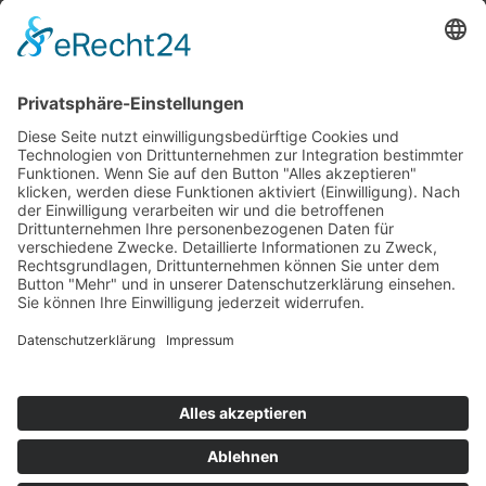
Top 100
Hot 50
Top Neueinsteiger
Highscores
Jahrescharts
Top 100
Hot 50
Top Neueinsteiger
Highscores
Jahrescharts
DJ-Promo buchen