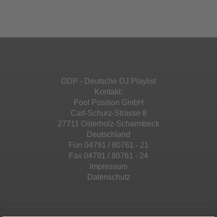
Ihren Aktivitäten sammeln. Bitte lesen Sie die
Mehr Informationen
powered by
Usercentrics Consent
Details durch und stimmen Sie der Nutzung
Management Platform
&
eRecht24
des Service zu, um diese Inhalte anzuzeigen.
Akzeptieren
Mehr Informationen
powered by
Usercentrics Consent
Management Platform
&
eRecht24
Akzeptieren
DDP - Deutsche DJ Playlist
powered by
Usercentrics Consent
Kontakt:
Management Platform
&
eRecht24
Pool Position GmbH
Carl-Schurz-Strasse 8
27711 Osterholz-Scharmbeck
Deutschland
Fon 04791 / 80761 - 21
Fax 04791 / 80761 - 24
Impressum
Datenschutz