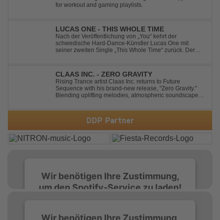
for workout and gaming playlists.
LUCAS ONE - THIS WHOLE TIME
Nach der Veröffentlichung von „You“ kehrt der
schwedische Hard-Dance-Künstler Lucas One mit
seiner zweiten Single „This Whole Time“ zurück. Der
Track verbindet emotionale Texte mit der kraftvollen
Energie des Hard Dance und erzählt eine Geschichte
von Reue, Liebeskummer und der Erkenntnis des w...
CLAAS INC. - ZERO GRAVITY
Rising Trance artist Claas Inc. returns to Future
Sequence with his brand-new release, "Zero Gravity."
Blending uplifting melodies, atmospheric soundscapes,
and powerful energy, this track takes listeners on an
unforgettable journey through the finest Uplifting Trance.
Featuring epic breakdowns...
DDP Partner
Wir benötigen Ihre Zustimmung,
um den Spotify-Service zu laden!
Wir verwenden Spotify, um Inhalte
Wir benötigen Ihre Zustimmung,