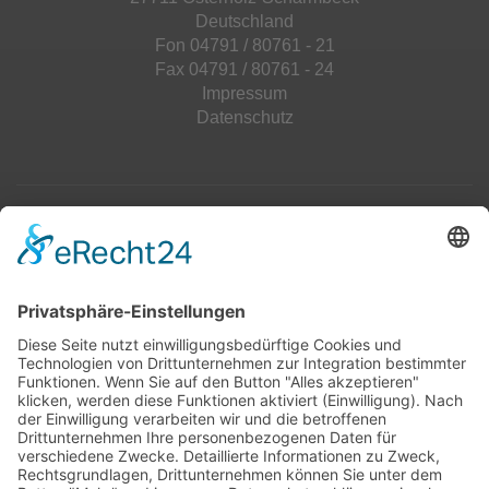
Deutschland
Fon 04791 / 80761 - 21
Fax 04791 / 80761 - 24
Impressum
Datenschutz
Top 100
Hot 50
Top Neueinsteiger
Highscores
Jahrescharts
Top 100
Hot 50
Top Neueinsteiger