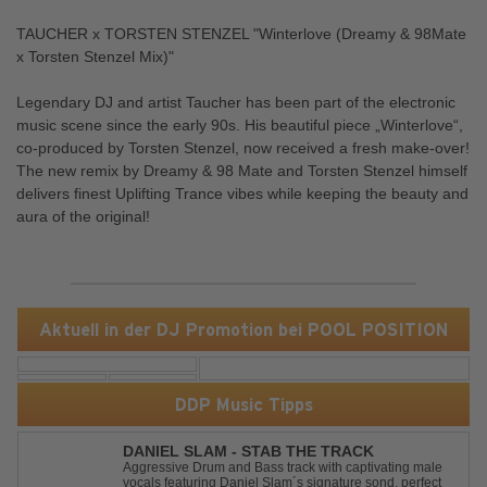
TAUCHER x TORSTEN STENZEL "Winterlove (Dreamy & 98Mate
x Torsten Stenzel Mix)"
Legendary DJ and artist Taucher has been part of the electronic
music scene since the early 90s. His beautiful piece „Winterlove“,
co-produced by Torsten Stenzel, now received a fresh make-over!
The new remix by Dreamy & 98 Mate and Torsten Stenzel himself
delivers finest Uplifting Trance vibes while keeping the beauty and
aura of the original!
Aktuell in der DJ Promotion bei POOL POSITION
DDP Music Tipps
DANIEL SLAM - STAB THE TRACK
Aggressive Drum and Bass track with captivating male
vocals featuring Daniel Slam´s signature sond, perfect