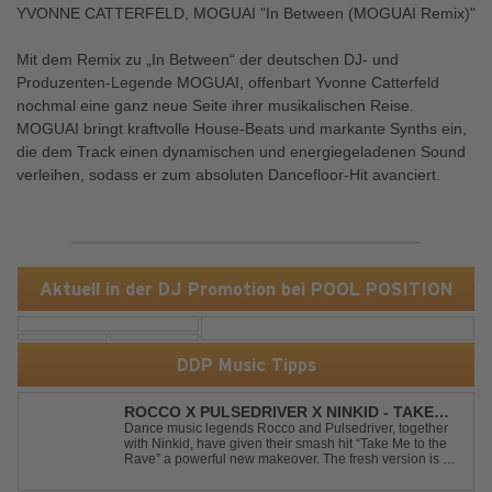
YVONNE CATTERFELD, MOGUAI "In Between (MOGUAI Remix)"
Mit dem Remix zu „In Between“ der deutschen DJ- und
Produzenten-Legende MOGUAI, offenbart Yvonne Catterfeld
nochmal eine ganz neue Seite ihrer musikalischen Reise.
MOGUAI bringt kraftvolle House-Beats und markante Synths ein,
die dem Track einen dynamischen und energiegeladenen Sound
verleihen, sodass er zum absoluten Dancefloor-Hit avanciert.
Aktuell in der DJ Promotion bei POOL POSITION
DDP Music Tipps
ROCCO X PULSEDRIVER X NINKID - TAKE
ME TO THE RAVE (FESTIVAL MIX)
Dance music legends Rocco and Pulsedriver, together
with Ninkid, have given their smash hit “Take Me to the
Rave” a powerful new makeover. The fresh version is set
to ignite dance floors and bring every festival to a boiling
point. Featuring massive kicks and the beloved melody