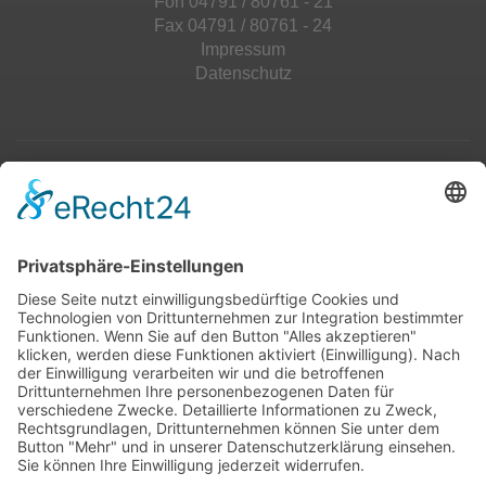
Fon 04791 / 80761 - 21
Fax 04791 / 80761 - 24
Impressum
Datenschutz
Top 100
Hot 50
Top Neueinsteiger
Highscores
Jahrescharts
Top 100
Hot 50
Top Neueinsteiger
Highscores