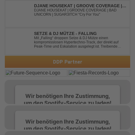
that made the or...
DJANE HOUSEKAT | GROOVE COVERAGE |
BAD UNICORN | SUGAR3ITCH - CRY FOR
DJANE HOUSEKAT | GROOVE COVERAGE | BAD
UNICORN | SUGAR3ITCH "Cry For You"
YOU
SETZE & DJ MÜTZE - FALLING
Mit „Falling“ droppen Setze & DJ Mütze einen
kompromisslosen Hypertechno-Track, der direkt auf
Peak-Time und Eskalation ausgelegt ist. Treibende
Kicks, verzerrte Synths und energiegeladene Drops
verschmelzen zu einem Sound, der keine Pausen kennt
– roh, schnell und absolut mitreißend. Zwischen ...
DDP Partner
Wir benötigen Ihre Zustimmung,
um den Spotify-Service zu laden!
Wir verwenden Spotify, um Inhalte
Wir benötigen Ihre Zustimmung,
einzubetten. Dieser Service kann Daten zu
um den Spotify-Service zu laden!
Ihren Aktivitäten sammeln. Bitte lesen Sie die