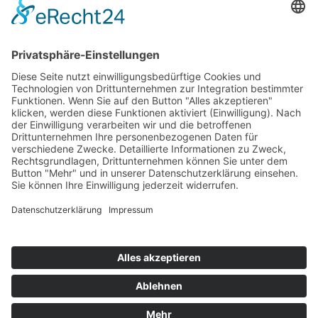
Top 100
Hot 50
Top Neueinsteiger
Highscores
Jahrescharts
Top 100
Hot 50
Top Neueinsteiger
Highscores
Jahrescharts
DJ-Promo buchen