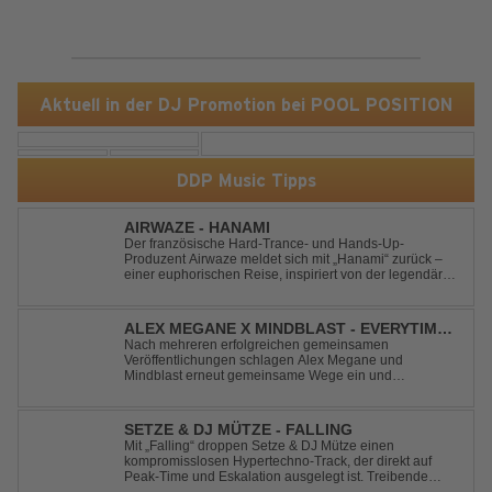
Aktuell in der DJ Promotion bei POOL POSITION
DDP Music Tipps
AIRWAZE - HANAMI
Der französische Hard-Trance- und Hands-Up-
Produzent Airwaze meldet sich mit „Hanami“ zurück –
einer euphorischen Reise, inspiriert von der legendären
japanischen Kirschblütenzeit. Durch die Kombination
aus mitreißenden Melodien, energiegeladenen
Rhythmen und emotionalen Vocals fängt der Track ...
ALEX MEGANE X MINDBLAST - EVERYTIME
WE TOUCH
Nach mehreren erfolgreichen gemeinsamen
Veröffentlichungen schlagen Alex Megane und
Mindblast erneut gemeinsame Wege ein und
präsentieren mit Everytime We Touch ihre neueste
Zusammenarbeit. Für ihre aktuelle Single haben sie sich
einen echten Klassiker vorgenommen: den
SETZE & DJ MÜTZE - FALLING
unvergessenen Song von Ma...
Mit „Falling“ droppen Setze & DJ Mütze einen
kompromisslosen Hypertechno-Track, der direkt auf
Peak-Time und Eskalation ausgelegt ist. Treibende