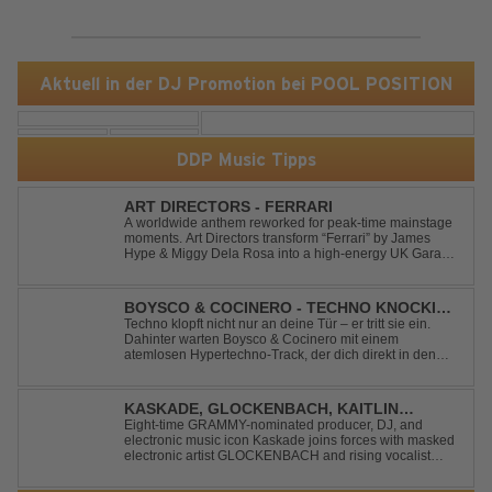
Aktuell in der DJ Promotion bei POOL POSITION
DDP Music Tipps
ART DIRECTORS - FERRARI
A worldwide anthem reworked for peak-time mainstage
moments. Art Directors transform “Ferrari” by James
Hype & Miggy Dela Rosa into a high-energy UK Garage
House weapon, packed with punchy grooves and
irresistible momentum. Designed for clubs and festival
crowds alike, this remix elevates the o...
BOYSCO & COCINERO - TECHNO KNOCKIN'
AT YOUR DOOR
Techno klopft nicht nur an deine Tür – er tritt sie ein.
Dahinter warten Boysco & Cocinero mit einem
atemlosen Hypertechno-Track, der dich direkt in den
Partymodus katapultiert. „Techno Knockin' At Your Door“
kennt nur eine Richtung: nach vorn. Bounce, bounce,
bounce!
KASKADE, GLOCKENBACH, KAITLIN
ARAGON - RUNAWAY
Eight-time GRAMMY-nominated producer, DJ, and
electronic music icon Kaskade joins forces with masked
electronic artist GLOCKENBACH and rising vocalist
Kaitlin Aragon for their new collaboration “Runaway,”
arriving July 31st. The track marks the fourth single from