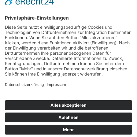
Hot 50
Top Neueinsteiger
Highscores
Jahrescharts
Top 100
Hot 50
Top Neueinsteiger
Highscores
Jahrescharts
DJ-Promo buchen