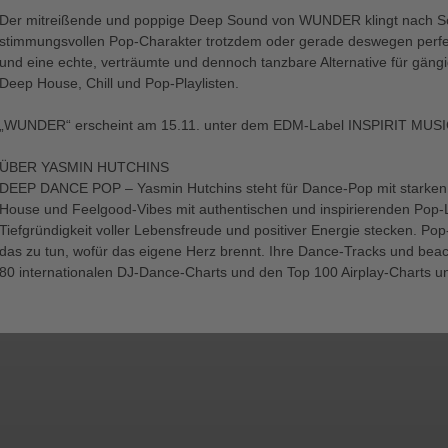
Der mitreißende und poppige Deep Sound von WUNDER klingt nach Som
stimmungsvollen Pop-Charakter trotzdem oder gerade deswegen perfekt
und eine echte, verträumte und dennoch tanzbare Alternative für gängig
Deep House, Chill und Pop-Playlisten.
„WUNDER“ erscheint am 15.11. unter dem EDM-Label INSPIRIT MUS
ÜBER YASMIN HUTCHINS
DEEP DANCE POP – Yasmin Hutchins steht für Dance-Pop mit starken 
House und Feelgood-Vibes mit authentischen und inspirierenden Pop-L
Tiefgründigkeit voller Lebensfreude und positiver Energie stecken. Pop
das zu tun, wofür das eigene Herz brennt. Ihre Dance-Tracks und bea
80 internationalen DJ-Dance-Charts und den Top 100 Airplay-Charts 