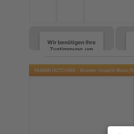
Wir benötigen Ihre
Zustimmung, um
den Spotify-
Service zu laden!
YASMIN HUTCHINS - Wunder (Inspirit Music/
Wir verwenden Spotify,
um Inhalte einzubetten.
Dieser Service kann
Daten zu Ihren
Aktivitäten sammeln.
Bitte lesen Sie die Details
durch und stimmen Sie
der Nutzung des Service
zu, um diese Inhalte
anzuzeigen.