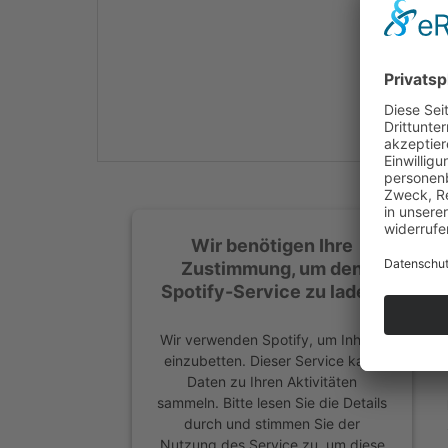
Mehr Informationen
Akzeptieren
powered by
Usercentrics
Consent Management
Platform
&
eRecht24
Wir benötigen Ihre
Zustimmung, um den
Spotify-Service zu laden!
Wir verwenden Spotify, um Inhalte
einzubetten. Dieser Service kann
Daten zu Ihren Aktivitäten
sammeln. Bitte lesen Sie die Details
durch und stimmen Sie der
Nutzung des Service zu, um diese