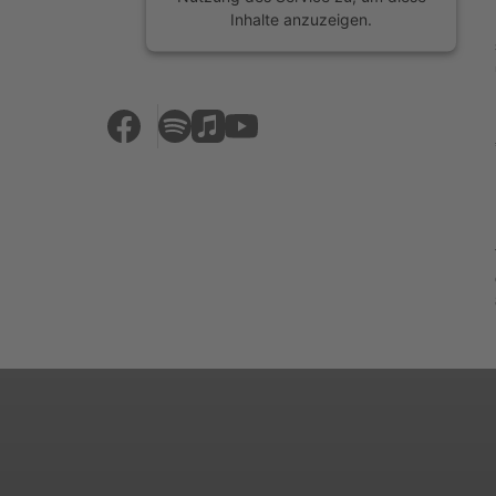
Inhalte anzuzeigen.
Mehr Informationen
Akzeptieren
powered by
Usercentrics Consent
Management Platform
&
eRecht24