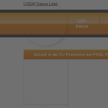
DDP
Dance
Aktuell in der DJ Promotion bei POOL