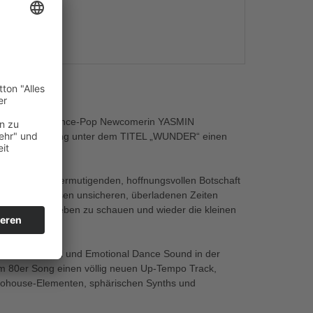
s
htszeit holt Dance-Pop Newcomerin YASMIN
d gibt dem Song unter dem TITEL „WUNDER“ einen
iner starken, ermutigenden, hoffnungsvollen Botschaft
ch alle in diesen unsicheren, überladenen Zeiten
iver auf ihr Leben zu schauen und wieder die kleinen
 seinem Chill und Emotional Dance Sound in der
80er Song einen völlig neuen Up-Tempo Track,
frohouse-Elementen, sphärischen Synths und