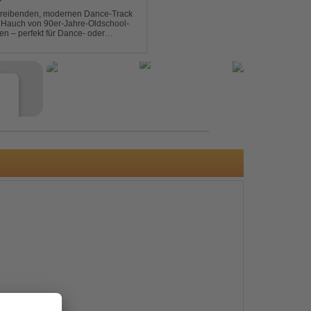
T
n treibenden, modernen Dance-Track
en Hauch von 90er-Jahre-Oldschool-
ten – perfekt für Dance- oder
b- und Festival-Sets.
e
s
e