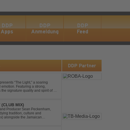
DDP
DDP
DDP
Apps
Anmeldung
Feed
s
DDP Partner
presents “The Light,” a soaring
d emotion. Featuring a strong,
he signature quality and spirit of a
 (CLUB MIX)
DJ and Producer Sean Peckenham,
dying tradition, culture and
ix) alongside the Jamaican
aken this early 2000s hit to a who...