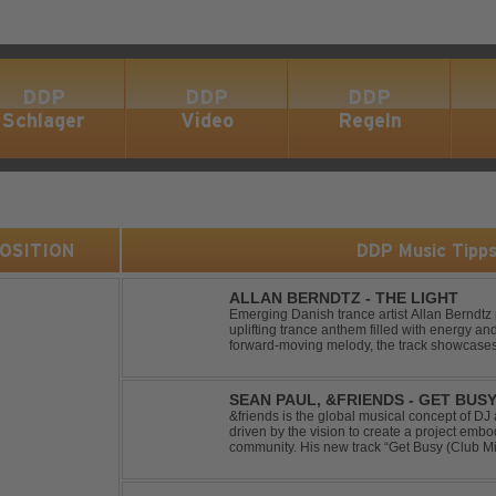
DDP
DDP
DDP
Schlager
Video
Regeln
 POSITION
DDP Music Tipp
ALLAN BERNDTZ - THE LIGHT
Emerging Danish trance artist Allan Berndtz 
uplifting trance anthem filled with energy an
forward-moving melody, the track showcases t
Future Sequence release.
SEAN PAUL, &FRIENDS - GET BUSY
&friends is the global musical concept of 
driven by the vision to create a project embo
community. His new track “Get Busy (Club M
dancehall singer and rapper Sean Paul, has t