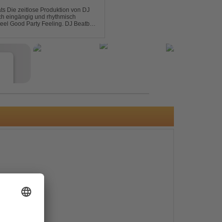
on DJ
sch eingängig und rhythmisch
od Party Feeling. DJ Beatboy
 über Feedback....
e
s
e