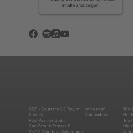
Inhalte anzuzeigen.
Mehr Informationen
Akzeptieren
powered by
Usercentrics Consent
Management Platform
&
eRecht24
DDP - Deutsche DJ Playlist
Impressum
Top 
Kontakt:
Datenschutz
Hot 
Pool Position GmbH
Top 
Carl-Schurz-Strasse 8
High
27711 Osterholz-Scharmbeck
Jahr