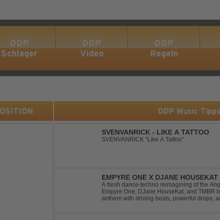
DDP
DDP
DDP
Schlager
Video
Regeln
 POSITION
DDP Music Tipp
SVENVANRICK - LIKE A TATTOO
SVENVANRICK "Like A Tattoo"
EMPYRE ONE X DJANE HOUSEKAT 
TONIGHT
A fresh dance-techno reimagining of the Ang
Empyre One, DJane HouseKat, and TMBR brea
anthem with driving beats, powerful drops, 
Blending nostalgia with contemporary dancefl