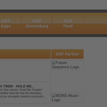
DDP
DDP
DDP
Apps
Anmeldung
Feed
s
DDP Partner
X TMBR - HOLD ME
el One classic "Hold Me Tonight."
the new life into this timeless
and an energetic modern production.
oor energy, this cover...