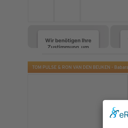
Wir benötigen Ihre
Zustimmung, um
den Spotify-
Service zu laden!
TOM PULSE & RON VAN DEN BEUKEN - Babarab
Wir verwenden Spotify,
um Inhalte einzubetten.
Dieser Service kann
Daten zu Ihren
Aktivitäten sammeln.
Bitte lesen Sie die Details
durch und stimmen Sie
der Nutzung des Service
zu, um diese Inhalte
anzuzeigen.