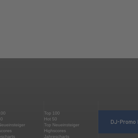
100
Top 100
50
Hot 50
DJ-Promo 
Neueinsteiger
Top Neueinsteiger
scores
Highscores
escharts
Jahrescharts