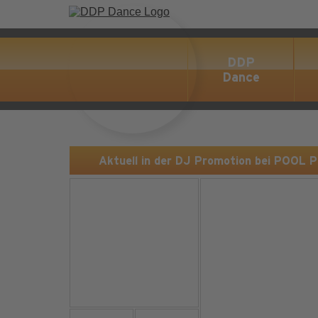
DDP
Dance
Aktuell in der DJ Promotion bei POOL