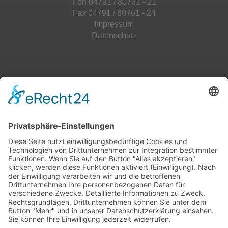
Fon 04791 / 80761 - 21
Fax 04791 / 80761 - 24
Impressum
Datenschutz
Top 100
Hot 50
Top Neueinsteiger
Highscores
Jahrescharts
Top 100
Hot 50
Top Neueinsteiger
Highscores