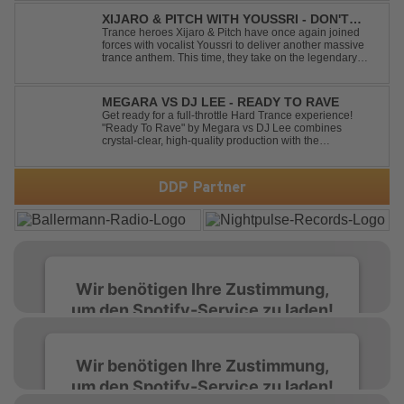
XIJARO & PITCH WITH YOUSSRI - DON'T
YOU WORRY CHILD
Trance heroes Xijaro & Pitch have once again joined
forces with vocalist Youssri to deliver another massive
trance anthem. This time, they take on the legendary
Swedish House Mafia classic "Don't You Worry Child"
and transform it into a breathtaking trance banger while
perfectly preserving the...
MEGARA VS DJ LEE - READY TO RAVE
Get ready for a full-throttle Hard Trance experience!
"Ready To Rave" by Megara vs DJ Lee combines
crystal-clear, high-quality production with the
unmistakable spirit of the '90s. Driven by an uplifting,
high-energy melody and pounding, stomping drums, this
track delivers pure rave nostalgia wh...
DDP Partner
Wir benötigen Ihre Zustimmung,
um den Spotify-Service zu laden!
Wir verwenden Spotify, um Inhalte
Wir benötigen Ihre Zustimmung,
einzubetten. Dieser Service kann Daten zu
um den Spotify-Service zu laden!
Ihren Aktivitäten sammeln. Bitte lesen Sie die