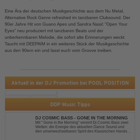
Eine Ära der deutschen Musikgeschichte aus dem Nu Metal,
Alternative Rock Genre refreshed im tanzbaren Clubsound. Der
90er Jahre Hit von Guano Apes und Sandra Nasić "Open Your
Eyes" neu produziert mit tanzbaren Beats und der
unberkennbaren Melodie, die sofort alte Erinnerungen weckt.
Taucht mit DEEPAIM in ein weiteres Stück der Musikgeschichte
aus den 90ern ein und lasst euch vom Groove treiben.
Aktuell in der DJ Promotion bei POOL POSITION
DDP Music Tipps
DJ COSMIC BASS - GONE IN THE MORNING
Mit '' Gone in the Morning'' vereint Dj Cosmic Bass zwei
Welten: die Energie des aktuellen Dance Sound und
den unverwechselbaren Spirit des Klassischen Hands
Up. Ein Soundtrack für eine unvergessliche Nacht!