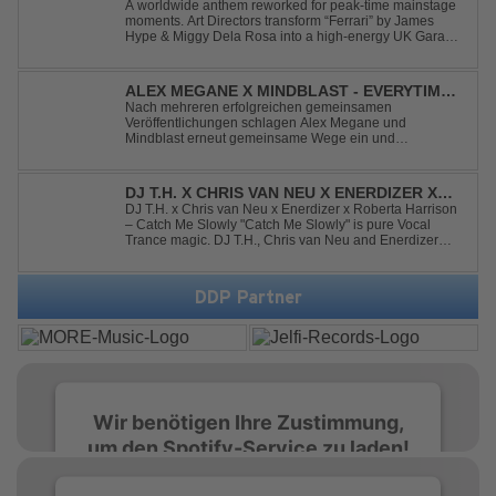
A worldwide anthem reworked for peak-time mainstage
moments. Art Directors transform “Ferrari” by James
Hype & Miggy Dela Rosa into a high-energy UK Garage
House weapon, packed with punchy grooves and
irresistible momentum. Designed for clubs and festival
crowds alike, this remix elevates the o...
ALEX MEGANE X MINDBLAST - EVERYTIME
WE TOUCH
Nach mehreren erfolgreichen gemeinsamen
Veröffentlichungen schlagen Alex Megane und
Mindblast erneut gemeinsame Wege ein und
präsentieren mit Everytime We Touch ihre neueste
Zusammenarbeit. Für ihre aktuelle Single haben sie sich
einen echten Klassiker vorgenommen: den
DJ T.H. X CHRIS VAN NEU X ENERDIZER X
unvergessenen Song von Ma...
ROBERTA HARRISON - CATCH ME SLOWLY
DJ T.H. x Chris van Neu x Enerdizer x Roberta Harrison
– Catch Me Slowly "Catch Me Slowly" is pure Vocal
Trance magic. DJ T.H., Chris van Neu and Enerdizer
create an uplifting journey filled with emotional
melodies, euphoric energy and that unmistakable
Balearic Ibiza trance vibe. At the hear...
DDP Partner
Wir benötigen Ihre Zustimmung,
um den Spotify-Service zu laden!