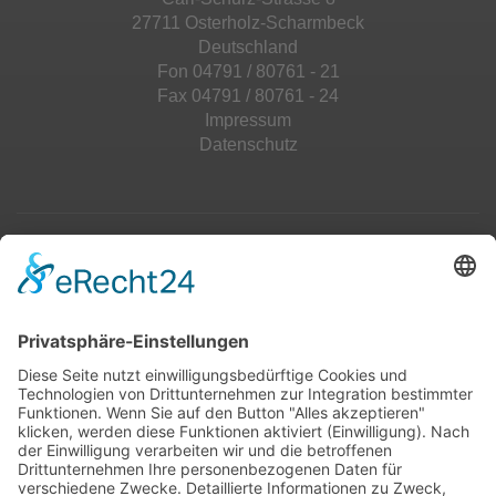
27711 Osterholz-Scharmbeck
Deutschland
Fon 04791 / 80761 - 21
Fax 04791 / 80761 - 24
Impressum
Datenschutz
Top 100
Hot 50
Top Neueinsteiger
Highscores
Jahrescharts
Top 100
Hot 50