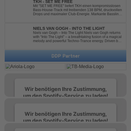
TKH - SET ME FREE
Mit "SET ME FREE" liefert TKH einen kompromisslosen
Bass-House-Track mit treibenden 138 BPM, druckvollen
Drops und maximaler Club-Energie. Markante Basslines
treffen auf hypnotische Vocals und einen Build-up, der
die Spannung konsequent bis zu den Drops nach oben
schraubt. Der Track hat die no...
NIELS VAN GOGH - INTO THE LIGHT
Niels van Gogh – Into The Light Niels van Gogh returns
with “Into The Light” – a breathtaking fusion of a magical
melody and powerful Techno-Trance energy. Driven by
euphoric synths, soaring emotions, and a massive peak-
time groove, this track delivers pure goosebumps from
start to finish. Kn...
DDP Partner
Wir benötigen Ihre Zustimmung,
um den Spotify-Service zu laden!
Wir verwenden Spotify, um Inhalte
Wir benötigen Ihre Zustimmung,
einzubetten. Dieser Service kann Daten zu
um den Spotify-Service zu laden!
Ihren Aktivitäten sammeln. Bitte lesen Sie die
Details durch und stimmen Sie der Nutzung