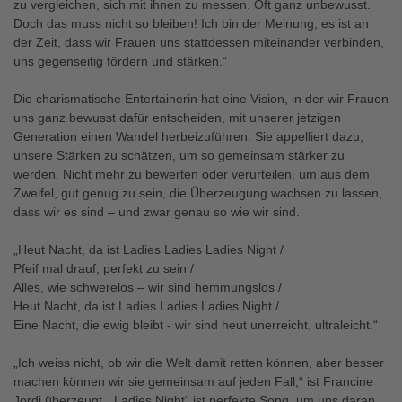
zu vergleichen, sich mit ihnen zu messen. Oft ganz unbewusst.
Doch das muss nicht so bleiben! Ich bin der Meinung, es ist an
der Zeit, dass wir Frauen uns stattdessen miteinander verbinden,
uns gegenseitig fördern und stärken.“
Die charismatische Entertainerin hat eine Vision, in der wir Frauen
uns ganz bewusst dafür entscheiden, mit unserer jetzigen
Generation einen Wandel herbeizuführen. Sie appelliert dazu,
unsere Stärken zu schätzen, um so gemeinsam stärker zu
werden. Nicht mehr zu bewerten oder verurteilen, um aus dem
Zweifel, gut genug zu sein, die Überzeugung wachsen zu lassen,
dass wir es sind – und zwar genau so wie wir sind.
„Heut Nacht, da ist Ladies Ladies Ladies Night /
Pfeif mal drauf, perfekt zu sein /
Alles, wie schwerelos – wir sind hemmungslos /
Heut Nacht, da ist Ladies Ladies Ladies Night /
Eine Nacht, die ewig bleibt - wir sind heut unerreicht, ultraleicht.“
„Ich weiss nicht, ob wir die Welt damit retten können, aber besser
machen können wir sie gemeinsam auf jeden Fall,“ ist Francine
Jordi überzeugt. „Ladies Night“ ist perfekte Song, um uns daran