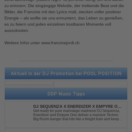
zu erinnern. Die eingängige Melodie, der treibende Beat und die
Bilder, die Francine mit den Lyrics malt, stecken voller positiver
Energie – als wollte sie uns ermuntern, das Leben zu genießen,
es zu feiern und jeden einzelnen kostbaren Momente voll
auszukosten.
Weitere Infos unter www.francinejordi.ch
Aktuell in der DJ Promotion bei POOL POSITION
DDP Music Tipps
DJ SEQUENZA X ENERDIZER X EMPYRE ONE
- UNTIL THE MORNING LIGHT
Get ready for pure mainstage madness! DJ Sequenza,
Enerdizer and Empyre One deliver a massive Techno
Big Room banger that hits like a freight train and keeps
the energy at maximum from the first kick to the final
drop. Packed with explosive synths, pounding basslines
and an unstoppable festival...