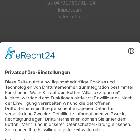
Fax 04791 / 80761 - 24
Impressum
Datenschutz
Top 100
Hot 50
Top Neueinsteiger
Highscores
Jahrescharts
Top 100
Hot 50
Top Neueinsteiger
Highscores
Jahrescharts