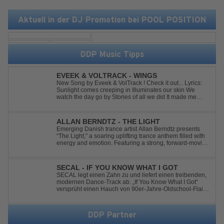
Aktuell in der DJ Promotion bei POOL POSITION
DDP Music Tipps
EVEEK & VOLTRACK - WINGS
New Song by Eveek & VolTrack ! Check it out... Lyrics:
Sunlight comes creeping in Illuminates our skin We
watch the day go by Stories of all we did It made me
think of you It made me think of you Under a trillion stars
We danced on top of cars ...
ALLAN BERNDTZ - THE LIGHT
Emerging Danish trance artist Allan Berndtz presents
“The Light,” a soaring uplifting trance anthem filled with
energy and emotion. Featuring a strong, forward-moving
melody, the track showcases the signature quality and
spirit of a Future Sequence release.
SECAL - IF YOU KNOW WHAT I GOT
SECAL legt einen Zahn zu und liefert einen treibenden,
modernen Dance-Track ab. „If You Know What I Got“
versprüht einen Hauch von 90er-Jahre-Oldschool-Flair,
kombiniert mit frischen, neuen Elementen – perfekt für
Dance- oder Workout-Playlists und natürlich ideal für
Club- und Festival-Sets.
DDP Partner