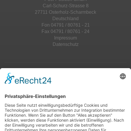
Carl-Schurz-Strasse 8
27711 Osterholz-Scharmbeck
Deutschland
Fon 04791 / 80761 - 21
Fax 04791 / 80761 - 24
Impressum
Datenschutz
Top 100
Hot 50
Top Neueinsteiger
Highscores
Jahrescharts
Top 100