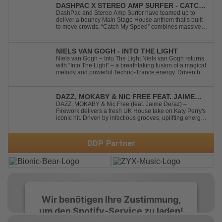
DASHPAC X STEREO AMP SURFER - CATCH
MY SPEED
DashPac and Stereo Amp Surfer have teamed up to
deliver a bouncy Main Stage House anthem that’s built
to move crowds. “Catch My Speed” combines massive
lead sounds, pumping basslines, and infectious energy
into one festival-ready package. Packed with peak-time
vibes and unstoppable momentum, th...
NIELS VAN GOGH - INTO THE LIGHT
Niels van Gogh – Into The Light Niels van Gogh returns
with “Into The Light” – a breathtaking fusion of a magical
melody and powerful Techno-Trance energy. Driven by
euphoric synths, soaring emotions, and a massive peak-
time groove, this track delivers pure goosebumps from
start to finish. Kn...
DAZZ, MOKABY & NIC FREE FEAT. JAIME
DERAZ - FIREWORK
DAZZ, MOKABY & Nic Free (feat. Jaime Deraz) –
Firework delivers a fresh UK House take on Katy Perry's
iconic hit. Driven by infectious grooves, uplifting energy,
and Jaime Deraz's stunning vocals, this reimagined
cover brings a modern club vibe while preserving the
emotional power of the origin...
DDP Partner
Wir benötigen Ihre Zustimmung,
um den Spotify-Service zu laden!