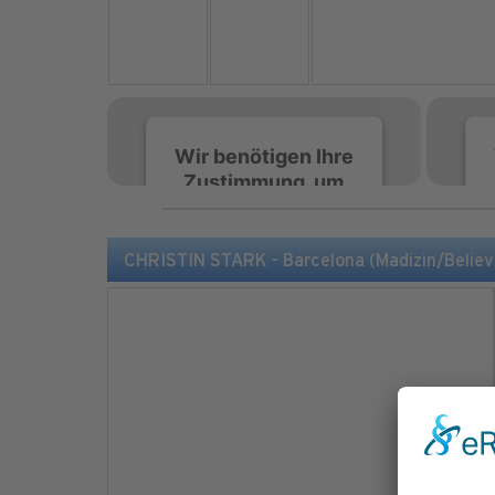
Wir benötigen Ihre
Zustimmung, um
den Spotify-
Service zu laden!
CHRISTIN STARK - Barcelona (Madizin/Believ
Wir verwenden Spotify,
um Inhalte einzubetten.
Dieser Service kann
Daten zu Ihren
Aktivitäten sammeln.
Bitte lesen Sie die Details
durch und stimmen Sie
der Nutzung des Service
zu, um diese Inhalte
anzuzeigen.