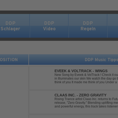
DDP
DDP
DDP
Schlager
Video
Regeln
 POSITION
DDP Music Tipp
EVEEK & VOLTRACK - WINGS
New Song by Eveek & VolTrack ! Check it out... Lyrics: Sunlight comes cre
in Illuminates our skin We watch the day go by Stories of all we did It made me
think of you It made me think of you Under a trillion stars We danced on top of
cars ...
CLAAS INC. - ZERO GRAVITY
Rising Trance artist Claas Inc. returns to F
release, "Zero Gravity." Blending uplifting 
and powerful energy, this track takes listene
through the finest Uplifting Trance. Featurin