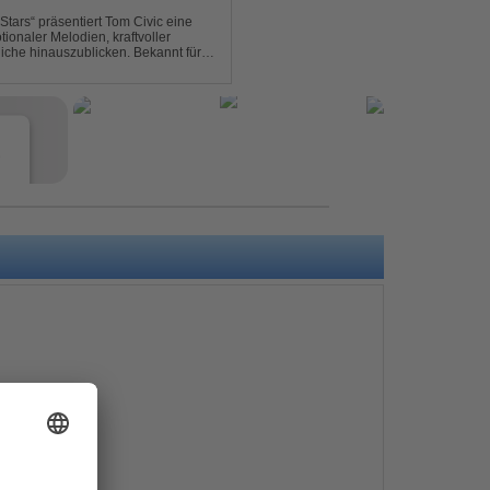
ionaler Melodien, kraftvoller
auszublicken. Bekannt für
ouse und elektronische...
e
s
e