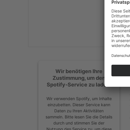
Mehr Informationen
Akzeptieren
powered by
Usercentrics
Consent Management
Platform
&
eRecht24
Wir benötigen Ihre
Zustimmung, um den
Spotify-Service zu laden!
Wir verwenden Spotify, um Inhalte
einzubetten. Dieser Service kann
Daten zu Ihren Aktivitäten
sammeln. Bitte lesen Sie die Details
durch und stimmen Sie der
Nutzung des Service zu, um diese