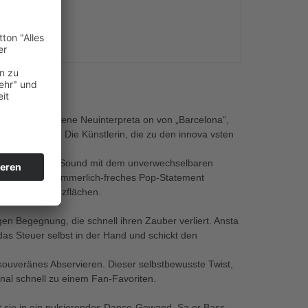
s
ne energiegeladene Neuinterpreta on von „Barcelona“,
n 6 Monaten. Die Künstlerin, die zu den innova vsten
odernen, klaren Sound mit dem unverwechselbaren
 bereits als sommerlich-freches Pop-Statement
 für volle Tanzflächen.
gen Begegnung, die schnell ihren Zauber verliert. Ansta
das Steuer selbst in der Hand und schickt den
 souveränes Abservieren. Dieser selbstbewusste Twist,
nal schnell zu einem Fan-Favoriten.
t sie in ein pulsierendes Dance-Gewand. Sa er Bass,