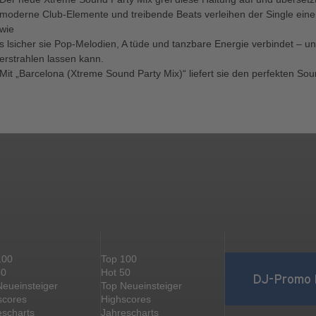
moderne Club-Elemente und treibende Beats verleihen der Single einen 
wie
s lsicher sie Pop-Melodien, A tüde und tanzbare Energie verbindet – 
erstrahlen lassen kann.
Mit „Barcelona (Xtreme Sound Party Mix)“ liefert sie den perfekten Sou
100
Top 100
50
Hot 50
DJ-Promo 
Neueinsteiger
Top Neueinsteiger
scores
Highscores
escharts
Jahrescharts