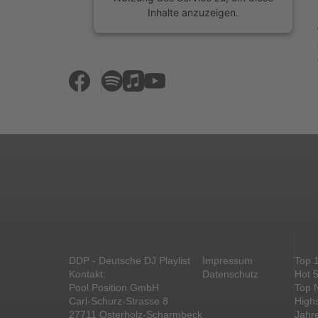
Inhalte anzuzeigen.
Mehr Informationen
Akzeptieren
powered by
Usercentrics Consent
Management Platform
&
eRecht24
DDP - Deutsche DJ Playlist
Impressum
Top 
Kontakt:
Datenschutz
Hot 
Pool Position GmbH
Top 
Carl-Schurz-Strasse 8
High
27711 Osterholz-Scharmbeck
Jahr