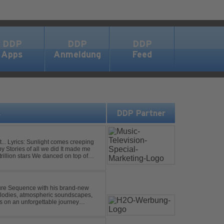
DDP
DDP
DDP
Apps
Anmeldung
Feed
s
DDP Partner
eping
uture Sequence with his brand-new
melodies, atmospheric soundscapes,
rs on an unforgettable journey
g epic breakdowns...