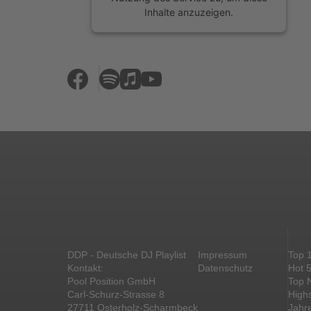
Inhalte anzuzeigen.
Mehr Informationen
Akzeptieren
powered by
Usercentrics Consent
Management Platform
&
eRecht24
DDP - Deutsche DJ Playlist
Impressum
Top 
Kontakt:
Datenschutz
Hot 
Pool Position GmbH
Top 
Carl-Schurz-Strasse 8
High
27711 Osterholz-Scharmbeck
Jahr