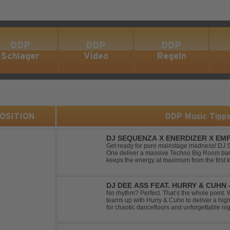
DDP
DDP
DDP
Schlager
Video
Regeln
 POSITION
DDP Music Tipp
DJ SEQUENZA X ENERDIZER X EMP
MORNING LIGHT
Get ready for pure mainstage madness! DJ
One deliver a massive Techno Big Room banger
keeps the energy at maximum from the first ki
explosive synths, pounding basslines and an 
DJ DEE ASS FEAT. HURRY & CUHN
No rhythm? Perfect. That’s the whole point. With "Two Left Shoes", DJ Dee Ass
teams up with Hurry & Cuhn to deliver a hig
for chaotic dancefloors and unforgettable ni
irresistibly catchy, this track turns clumsiness 