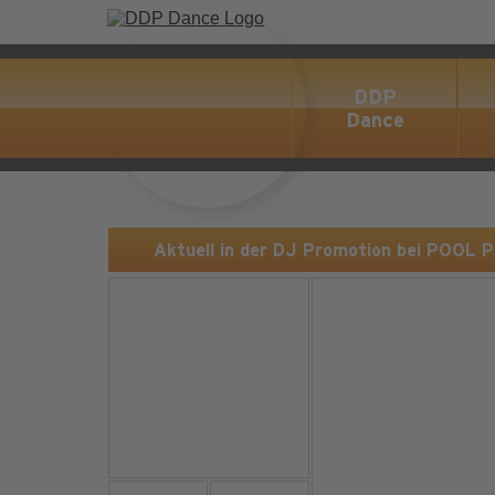
DDP
Dance
Aktuell in der DJ Promotion bei POOL