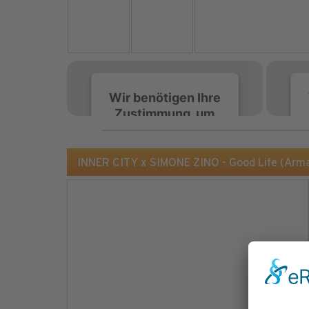
Wir benötigen Ihre
Zustimmung, um
den Spotify-
Service zu laden!
INNER CITY x SIMONE ZINO - Good Life (Ar
Wir verwenden Spotify,
um Inhalte einzubetten.
Dieser Service kann
Daten zu Ihren
Aktivitäten sammeln.
Bitte lesen Sie die Details
durch und stimmen Sie
der Nutzung des Service
zu, um diese Inhalte
anzuzeigen.