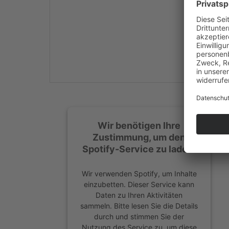
Mehr Informationen
Akzeptieren
powered by
Usercentrics
Consent Management
Platform
&
eRecht24
Wir benötigen Ihre
Zustimmung, um den
Spotify-Service zu laden!
Wir verwenden Spotify, um Inhalte
einzubetten. Dieser Service kann
Daten zu Ihren Aktivitäten
sammeln. Bitte lesen Sie die Details
durch und stimmen Sie der
Nutzung des Service zu, um diese