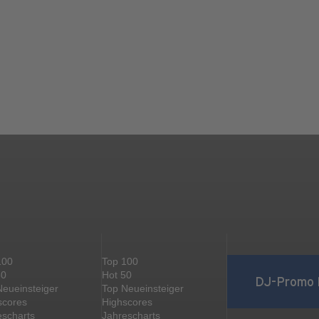
100
Top 100
50
Hot 50
DJ-Promo 
Neueinsteiger
Top Neueinsteiger
scores
Highscores
escharts
Jahrescharts