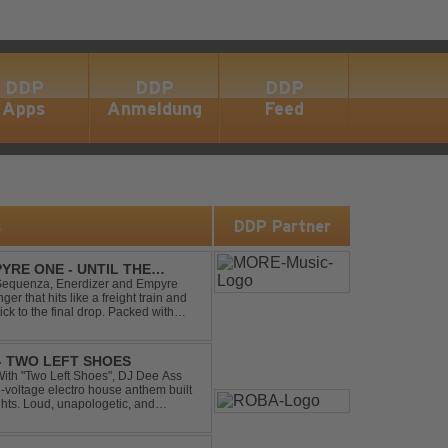
DDP
DDP
DDP
Apps
Anmeldung
Feed
s
DDP Partner
YRE ONE - UNTIL THE
 Sequenza, Enerdizer and Empyre
 that hits like a freight train and
ck to the final drop. Packed with
unstoppable festival...
 - TWO LEFT SHOES
h-voltage electro house anthem built
ghts. Loud, unapologetic, and
into confid...