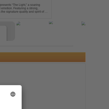
presents “The Light,” a soaring
d emotion. Featuring a strong,
he signature quality and spirit of a
e
s
e