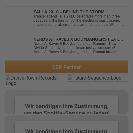
Track verbindet emotionale Texte mit der kraftvollen
Energie des Hard Dance und erzählt eine Geschichte
von Reue, Liebeskummer und der Erkenntnis des w...
TALLA 2XLC - BEHIND THE STORM
Trance legend Talla 2XLC celebrates more than three
decades at the forefront of the electronic music scene,
inspiring generations of fans around the globe. With his
latest release, "Behind The Storm," he once again
showcases his unmistakable sound, delivering Uplifting
Vocal Trance at its very ...
NERDS AT RAVES X BODYBANGERS FEAT.
RAMORI - NEW DIVIDE
Nerds At Raves & Bodybangers feat. Ramori – New
Divide Get ready for the ultimate festival crossover!
Nerds At Raves & Bodybangers feat. Ramori breathe
new life into Linkin Park's legendary anthem "New
Divide" with a massive Techno Bigroom Festival
makeover. From emotional singalong moments t...
DDP Partner
Wir benötigen Ihre Zustimmung,
um den Spotify-Service zu laden!
Wir verwenden Spotify, um Inhalte
Wir benötigen Ihre Zustimmung,