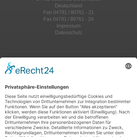
Deutschland
Fon 04791 / 80761 - 21
Fax 04791 / 80761 - 24
Impressum
Datenschutz
Top 100
Hot 50
Top Neueinsteiger
Highscores
Jahrescharts
Top 100
Hot 50
Top Neueinsteiger