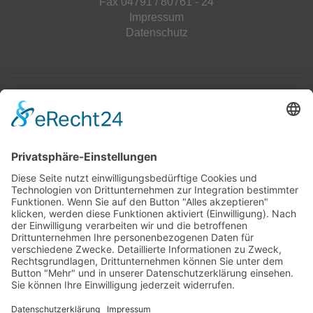
Fax 04791 / 80761 - 24
Impressum
Datenschutz
Top 100
Hot 50
Top Neueinsteiger
Highscores
Jahrescharts
Top 100
Hot 50
Top Neueinsteiger
Highscores
Jahrescharts