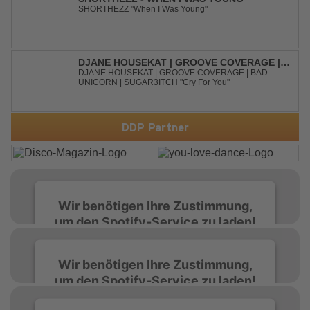
SHORTHEZZ "When I Was Young"
DJANE HOUSEKAT | GROOVE COVERAGE |
BAD UNICORN | SUGAR3ITCH - CRY FOR
DJANE HOUSEKAT | GROOVE COVERAGE | BAD
UNICORN | SUGAR3ITCH "Cry For You"
YOU
DDP Partner
Wir benötigen Ihre Zustimmung,
um den Spotify-Service zu laden!
Wir verwenden Spotify, um Inhalte
Wir benötigen Ihre Zustimmung,
einzubetten. Dieser Service kann Daten zu
um den Spotify-Service zu laden!
Ihren Aktivitäten sammeln. Bitte lesen Sie die
Details durch und stimmen Sie der Nutzung