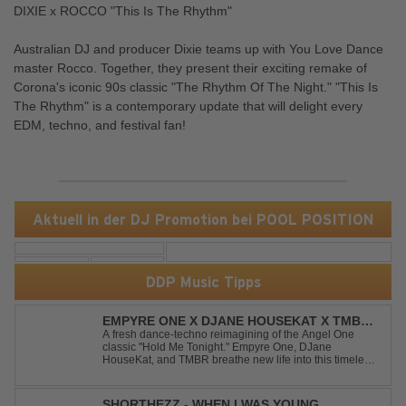
DIXIE x ROCCO "This Is The Rhythm"
Australian DJ and producer Dixie teams up with You Love Dance
master Rocco. Together, they present their exciting remake of
Corona's iconic 90s classic "The Rhythm Of The Night." "This Is
The Rhythm" is a contemporary update that will delight every
EDM, techno, and festival fan!
Aktuell in der DJ Promotion bei POOL POSITION
DDP Music Tipps
EMPYRE ONE X DJANE HOUSEKAT X TMBR -
HOLD ME TONIGHT
A fresh dance-techno reimagining of the Angel One
classic "Hold Me Tonight." Empyre One, DJane
HouseKat, and TMBR breathe new life into this timeless
anthem with driving beats, powerful drops, and an
energetic modern production. Blending nostalgia with
contemporary dancefloor energy, this cover...
SHORTHEZZ - WHEN I WAS YOUNG