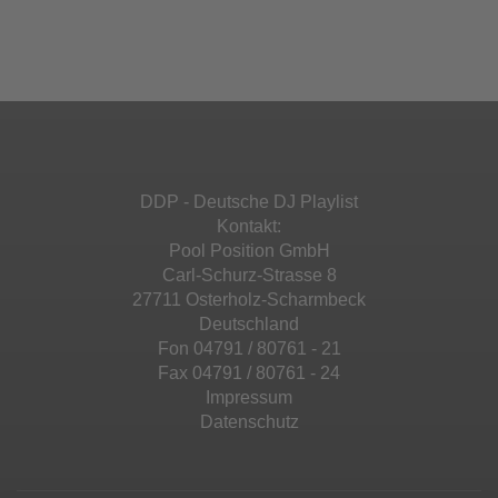
Ihren Aktivitäten sammeln. Bitte lesen Sie die
Mehr Informationen
powered by
Usercentrics Consent
Details durch und stimmen Sie der Nutzung
Management Platform
&
eRecht24
des Service zu, um diese Inhalte anzuzeigen.
Akzeptieren
Mehr Informationen
powered by
Usercentrics Consent
Management Platform
&
eRecht24
Akzeptieren
DDP - Deutsche DJ Playlist
powered by
Usercentrics Consent
Kontakt:
Management Platform
&
eRecht24
Pool Position GmbH
Carl-Schurz-Strasse 8
27711 Osterholz-Scharmbeck
Deutschland
Fon 04791 / 80761 - 21
Fax 04791 / 80761 - 24
Impressum
Datenschutz