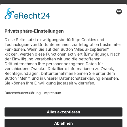
Top 100
Hot 50
Top Neueinsteiger
Highscores
Jahrescharts
Top 100
Hot 50
Top Neueinsteiger
Highscores
Jahrescharts
DJ-Promo buchen