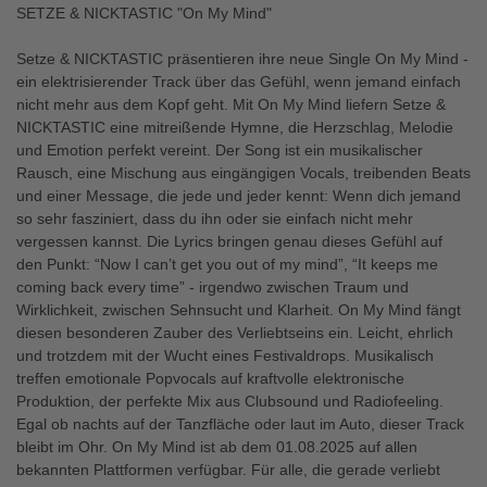
SETZE & NICKTASTIC "On My Mind"
Setze & NICKTASTIC präsentieren ihre neue Single On My Mind -
ein elektrisierender Track über das Gefühl, wenn jemand einfach
nicht mehr aus dem Kopf geht. Mit On My Mind liefern Setze &
NICKTASTIC eine mitreißende Hymne, die Herzschlag, Melodie
und Emotion perfekt vereint. Der Song ist ein musikalischer
Rausch, eine Mischung aus eingängigen Vocals, treibenden Beats
und einer Message, die jede und jeder kennt: Wenn dich jemand
so sehr fasziniert, dass du ihn oder sie einfach nicht mehr
vergessen kannst. Die Lyrics bringen genau dieses Gefühl auf
den Punkt: “Now I can’t get you out of my mind”, “It keeps me
coming back every time” - irgendwo zwischen Traum und
Wirklichkeit, zwischen Sehnsucht und Klarheit. On My Mind fängt
diesen besonderen Zauber des Verliebtseins ein. Leicht, ehrlich
und trotzdem mit der Wucht eines Festivaldrops. Musikalisch
treffen emotionale Popvocals auf kraftvolle elektronische
Produktion, der perfekte Mix aus Clubsound und Radiofeeling.
Egal ob nachts auf der Tanzfläche oder laut im Auto, dieser Track
bleibt im Ohr. On My Mind ist ab dem 01.08.2025 auf allen
bekannten Plattformen verfügbar. Für alle, die gerade verliebt