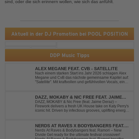
sind, oder die sich erinnern wollen, wie sich das anfühlt.
Aktuell in der DJ Promotion bei POOL POSITION
DDP Music Tipps
ALEX MEGANE FEAT. CVB - SATELLITE
Nach einem starken Start ins Jahr 2026 schlagen Alex
Megane und CvB das nächste gemeinsame Kapitel auf:
"Satellite". Mit kraftvollen und gefühlvollen Vocals, einer
mitreißenden Melodie und einer energiegeladenen,
modernen Produktion entführt "Satellite" die Hörer auf
eine emotionale Reise durc...
DAZZ, MOKABY & NIC FREE FEAT. JAIME
DERAZ - FIREWORK
DAZZ, MOKABY & Nic Free (feat. Jaime Deraz) –
Firework delivers a fresh UK House take on Katy Perry's
iconic hit. Driven by infectious grooves, uplifting energy,
and Jaime Deraz's stunning vocals, this reimagined
cover brings a modern club vibe while preserving the
emotional power of the origin...
NERDS AT RAVES X BODYBANGERS FEAT.
RAMORI - NEW DIVIDE
Nerds At Raves & Bodybangers feat. Ramori – New
Divide Get ready for the ultimate festival crossover!