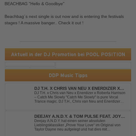
BEACHBAG "Hello & Goodbye"
Beachbag´s next single is out now and is entering the festivals
stages ! A massive banger.. Check it out !
Aktuell in der DJ Promotion bei POOL POSITION
DDP Music Tipps
DJ T.H. X CHRIS VAN NEU X ENERDIZER X
ROBERTA HARRISON - CATCH ME SLOWLY
DJ T.H. x Chris van Neu x Enerdizer x Roberta Harrison
– Catch Me Slowly "Catch Me Slowly" is pure Vocal
Trance magic. DJ T.H., Chris van Neu and Enerdizer
create an uplifting journey filled with emotional
melodies, euphoric energy and that unmistakable
Balearic Ibiza trance vibe. At the hear...
DEEJAY A.N.D.Y. & TOM PULSE FEAT. JOY
ANDERSEN - PROVE YOUR LOVE
Deejay A.N.D.Y. hat einen seiner absoluten
Lieblingsklassiker „Prove Your Love“ im Original von
Taylor Dayne neu aufgelegt und hat dies mit
namenhafter Unterstützung von Tom Pulse und