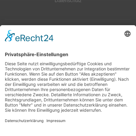
Datenschutz
Top 100
Hot 50
Top Neueinsteiger
Highscores
Jahrescharts
Top 100
Hot 50
Top Neueinsteiger
Highscores
Jahrescharts