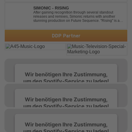
Sängerin Joy Andersen getan. Der frische Sound für
einen weltweit bekannten Hit animiert direkt wieder zum
SIMONIC - RISING
tanz...
After gaining recognition through several standout
releases and remixes, Simonic returns with another
stunning production on Future Sequence. "Rising" is a
powerful Uplifting Emotional Vocal Trance anthem,
combining breathtaking vocals, uplifting energy, and
goosebump-inducing melodies. A must-...
DDP Partner
Wir benötigen Ihre Zustimmung,
um den Spotify-Service zu laden!
Wir verwenden Spotify, um Inhalte
Wir benötigen Ihre Zustimmung,
einzubetten. Dieser Service kann Daten zu
um den Spotify-Service zu laden!
Ihren Aktivitäten sammeln. Bitte lesen Sie die
Details durch und stimmen Sie der Nutzung
des Service zu, um diese Inhalte anzuzeigen.
Wir verwenden Spotify, um Inhalte
Wir benötigen Ihre Zustimmung,
einzubetten. Dieser Service kann Daten zu
um den Spotify-Service zu laden!