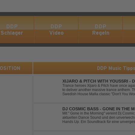
DDP
DDP
DDP
Schlager
Video
Regeln
 POSITION
DDP Music Tipp
XIJARO & PITCH WITH YOUSSRI -
Trance heroes Xijaro & Pitch have once again
to deliver another massive trance anthem. Th
Swedish House Mafia classic "Don't You Worry
breathtaking trance banger while perfectly pr
DJ COSMIC BASS - GONE IN THE 
Mit '' Gone in the Morning'' vereint Dj Cosm
aktuellen Dance Sound und den unverwechse
Hands Up. Ein Soundtrack für eine unverges