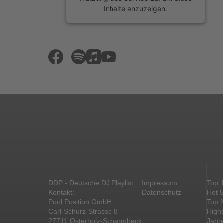
Inhalte anzuzeigen.
Mehr Informationen
Akzeptieren
powered by
Usercentrics Consent
Management Platform
&
eRecht24
DDP - Deutsche DJ Playlist
Impressum
Top 
Kontakt:
Datenschutz
Hot 
Pool Position GmbH
Top 
Carl-Schurz-Strasse 8
High
27711 Osterholz-Scharmbeck
Jahr