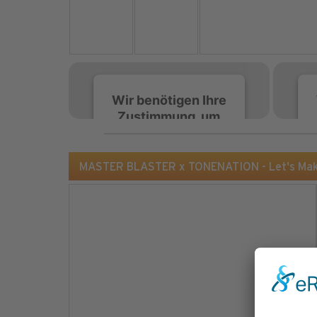
Wir benötigen Ihre
Zustimmung, um
den Spotify-
Service zu laden!
MASTER BLASTER x TONENATION - Let's Make
Wir verwenden Spotify,
um Inhalte einzubetten.
Dieser Service kann
Daten zu Ihren
Aktivitäten sammeln.
Bitte lesen Sie die Details
durch und stimmen Sie
der Nutzung des Service
zu, um diese Inhalte
anzuzeigen.