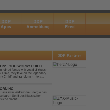
DDP
DDP
DDP
Apps
Anmeldung
Feed
s
DDP Partner
 DON'T YOU WORRY CHILD
 joined forces with vocalist Youssri
is time, they take on the legendary
 Child" and transform it into a
eserving the...
MORNING
ic Bass zwei Welten: die Energie des
lbaren Spirit des Klassischen
sliche Nacht!