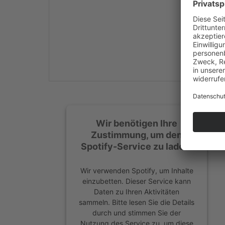
Mehr Informationen
Akzeptieren
powered by
Usercentrics
Consent Management
Platform
&
eRecht24
Wir benötigen Ihre
Zustimmung, um den
Spotify-Service zu laden!
Wir verwenden Spotify, um Inhalte
einzubetten. Dieser Service kann
Daten zu Ihren Aktivitäten
sammeln. Bitte lesen Sie die Details
durch und stimmen Sie der
Nutzung des Service zu, um diese