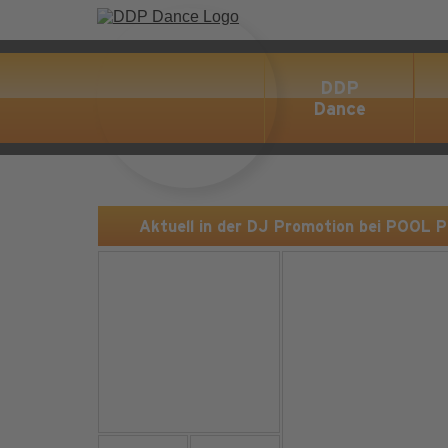
DDP
Dance
Aktuell in der DJ Promotion bei POOL