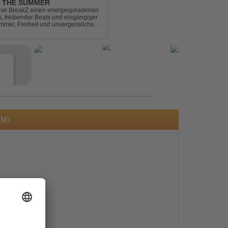
L THE SUMMER
sive BreakZ einen energiegeladenen
s, treibender Beats und eingängiger
mmer, Freiheit und unvergesslichen
r Clubs, Festivals...
e
NM)
s
e