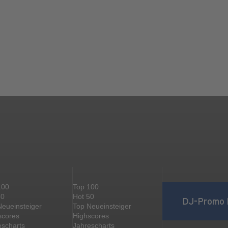
100
Top 100
50
Hot 50
DJ-Promo 
Neueinsteiger
Top Neueinsteiger
scores
Highscores
escharts
Jahrescharts