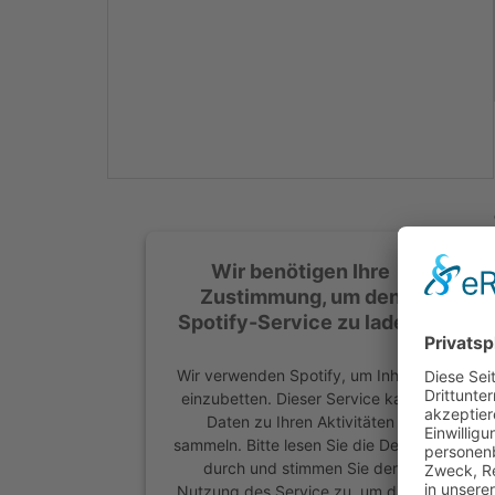
Mehr Informationen
Akzeptieren
powered by
Usercentrics
Consent Management
Platform
&
eRecht24
Wir benötigen Ihre
Zustimmung, um den
Spotify-Service zu laden!
Wir verwenden Spotify, um Inhalte
einzubetten. Dieser Service kann
Daten zu Ihren Aktivitäten
sammeln. Bitte lesen Sie die Details
durch und stimmen Sie der
Nutzung des Service zu, um diese