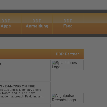
DDP
DDP
DDP
Apps
Anmeldung
Feed
s
DDP Partner
A
S - DANCING ON FIRE
ills Cop and its legendary theme
ch, Rocco, and L’EXAIS have
h, modern approach. Featuring an
tion style, they respectf...