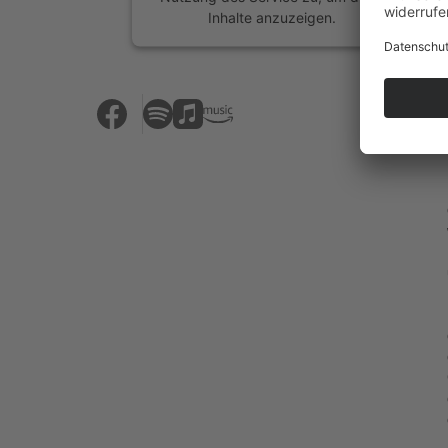
Inhalte anzuzeigen.
Mehr Informationen
Akzeptieren
powered by
Usercentrics Consent
Management Platform
&
eRecht24