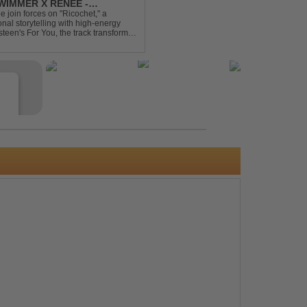
IMMER X RENEE -
join forces on "Ricochet," a
al storytelling with high-energy
steen's For You, the track transforms
experience. Crafted by...
e
s
e