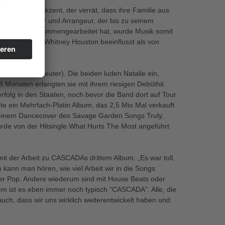
er mit einem Akzent, der verrät, dass ihre Familie aus
n Jazzmusiker und Arrangeur, der bis zu seinem
ny Bennet zusammengearbeitet hat, wurde Musik somit
riah Carey und Whitney Houston beeinflusst als von
an (Manuel Reuter). Die beiden luden Natalie ein,
 Monaten erlangten sie mit ihrem riesigen Debüthit
olg in den Staaten, noch bevor die Band dort auf Tour
te ein Mehrfach-Platin Album, das 2,5 Mio Mal verkauft
d einem Dancecover des Savage Garden Songs Truly,
urde von der Hitsingle What Hurts The Most angeführt
 der Arbeit zu CASCADAs drittem Album. „Es war toll,
 kann man hören, wie viel Arbeit wir in die Songs
ner Pop. Andere wiederum sind mit House Beats oder
lem ist es eben immer noch typisch "CASCADA". Alle, die
uch, dass wir uns wirklich weiterentwickelt haben und