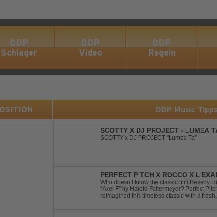
DDP
DDP
DDP
Schlager
Video
Regeln
 POSITION
DDP Music Tipp
SCOTTY X DJ PROJECT - LUMEA T
SCOTTY x DJ PROJECT "Lumea Ta"
PERFECT PITCH X ROCCO X L'EXAI
Who doesn’t know the classic film Beverly H
“Axel F” by Harold Faltermeyer? Perfect Pit
reimagined this timeless classic with a fres
original vocal hook and a contemporary produc