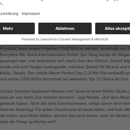
Die in Bonn lebende Britin Natalie wuchs in Deutschland auf, spricht ab
Southampton stammt. Der Tochter von David Horler, einem anerkannte
kürzlichen Ruhestand mit Leuten wie Quincy Jones, Stan Getz und To
quasi in die Wiege gelegt. Allerdings wurde sie ihrerseits eher von Ma
Daddys Posaune.
2004 traf Natalie die Kölner Produzenten Yanou (Yann Peifer) und Mani
Frontfrau ihres neuen Projektes CASCADA zu werden. Innerhalb von 18
Everytime We Touch internationalen Ruhm. Der Song wurde ein Megaerf
gegangen war, und verbreitete sich rasch über den Globus. Darauf folg
wurde und acht Singles auskoppelte, inklusive Smash-Hit Miracle un
Madly, Deeply. Das zweite Album Perfect Day (1,5 Mio Mal verkauft) w
und setzte CASCADAs Herrschaft als weltweiter Top 10 Dance Act fort.
Letzten Sommer begannen Manian und Yanou in ihrem Kölner Studio mit
dass wir uns dafür Zeit nehmen konnten“, sagt Natalie. „Auf dem Album
gesteckt haben. Nicht alle sind Dancenummern, einige davon sind rei
Gitarren hinterlegt. Für jeden Geschmack ist etwas dabei, und trotz al
die ersten zwei Alben haben, werden das neue lieben, aber ich denke a
dass die Songs großartig sind!“