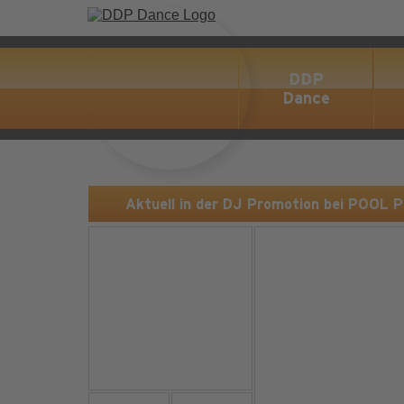
DDP
Dance
Aktuell in der DJ Promotion bei POOL