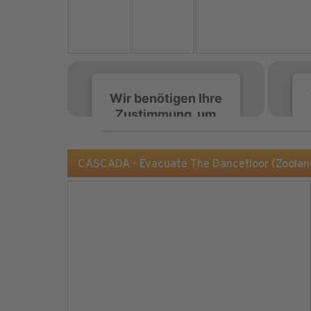
Wir benötigen Ihre
Zustimmung, um
den Spotify-
Service zu laden!
CASCADA - Evacuate The Dancefloor (Zooland
Wir verwenden Spotify,
um Inhalte einzubetten.
Dieser Service kann
Daten zu Ihren
Aktivitäten sammeln.
Bitte lesen Sie die Details
durch und stimmen Sie
der Nutzung des Service
zu, um diese Inhalte
anzuzeigen.