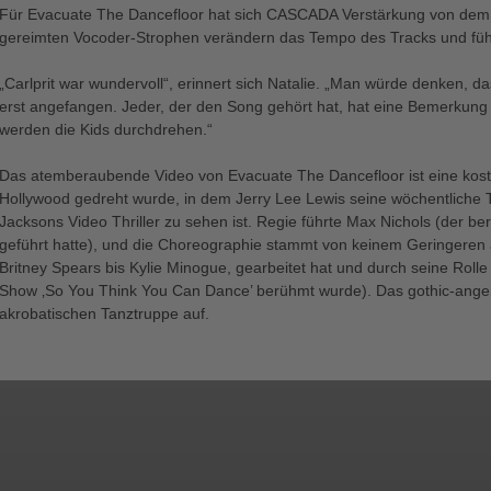
Für Evacuate The Dancefloor hat sich CASCADA Verstärkung von dem 2
gereimten Vocoder-Strophen verändern das Tempo des Tracks und fü
„Carlprit war wundervoll“, erinnert sich Natalie. „Man würde denken, d
erst angefangen. Jeder, der den Song gehört hat, hat eine Bemerkung 
werden die Kids durchdrehen.“
Das atemberaubende Video von Evacuate The Dancefloor ist eine kostsp
Hollywood gedreht wurde, in dem Jerry Lee Lewis seine wöchentliche 
Jacksons Video Thriller zu sehen ist. Regie führte Max Nichols (der 
geführt hatte), und die Choreographie stammt von keinem Geringeren 
Britney Spears bis Kylie Minogue, gearbeitet hat und durch seine Rolle
Show ‚So You Think You Can Dance’ berühmt wurde). Das gothic-ange
akrobatischen Tanztruppe auf.