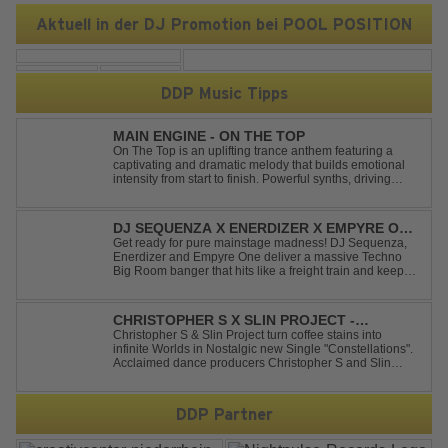
Aktuell in der DJ Promotion bei POOL POSITION
DDP Music Tipps
MAIN ENGINE - ON THE TOP
On The Top is an uplifting trance anthem featuring a
captivating and dramatic melody that builds emotional
intensity from start to finish. Powerful synths, driving
rhythms, and an epic arrangement create an
unforgettable atmosphere, while the soaring lead
melody delivers moments of pure euphori...
DJ SEQUENZA X ENERDIZER X EMPYRE ONE
- UNTIL THE MORNING LIGHT
Get ready for pure mainstage madness! DJ Sequenza,
Enerdizer and Empyre One deliver a massive Techno
Big Room banger that hits like a freight train and keeps
the energy at maximum from the first kick to the final
drop. Packed with explosive synths, pounding basslines
and an unstoppable festival...
CHRISTOPHER S X SLIN PROJECT -
CONSTELLATIONS
Christopher S & Slin Project turn coffee stains into
infinite Worlds in Nostalgic new Single "Constellations".
Acclaimed dance producers Christopher S and Slin
Project have joined forces once again to deliver their
highly anticipated new single, "Constellations." Moving
away from standard club ...
DDP Partner