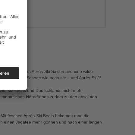
s
ipfel.
 zur anstehenden Après-Ski Saison und eine wilde
ll nicht so viel Schnee wie noch nie... und Après-Ski?!
ichs, Mallorcas und Deutschlands nicht mehr
en monatlichen Hörer*innen zudem zu den absoluten
. Mit feschen Après-Ski Beats bekommt man die
h einen Jagatee mehr gönnen und nach einer langen