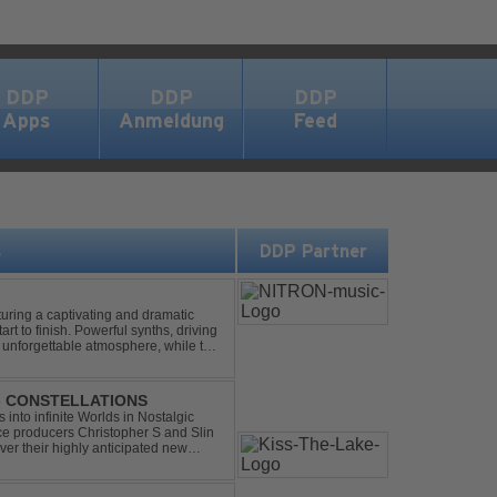
DDP
DDP
DDP
Apps
Anmeldung
Feed
s
DDP Partner
turing a captivating and dramatic
art to finish. Powerful synths, driving
 unforgettable atmosphere, while the
e euphori...
 - CONSTELLATIONS
s into infinite Worlds in Nostalgic
ce producers Christopher S and Slin
ver their highly anticipated new
andard club ...