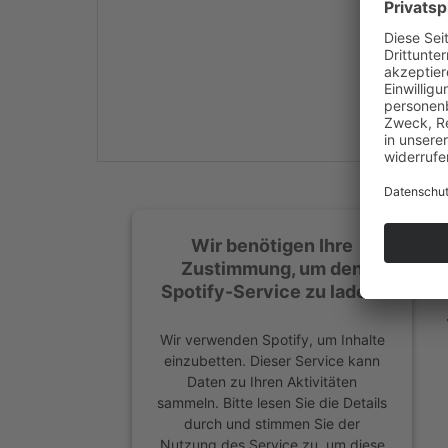
Mehr Informationen
Akzeptieren
powered by
Usercentrics
Consent Management
Platform
&
eRecht24
Wir benötigen Ihre
Zustimmung, um den
Spotify-Service zu laden!
Wir verwenden Spotify, um Inhalte
einzubetten. Dieser Service kann
Daten zu Ihren Aktivitäten
sammeln. Bitte lesen Sie die Details
durch und stimmen Sie der
Nutzung des Service zu, um diese