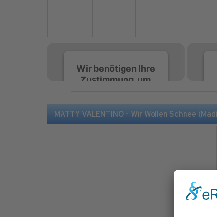
Wir benötigen Ihre
Zustimmung, um
den Spotify-
Service zu laden!
MATTY VALENTINO - Wir Wollen Schnee (Madiz
Wir verwenden Spotify,
um Inhalte einzubetten.
Dieser Service kann
Daten zu Ihren
Aktivitäten sammeln.
Bitte lesen Sie die Details
durch und stimmen Sie
der Nutzung des Service
zu, um diese Inhalte
anzuzeigen.