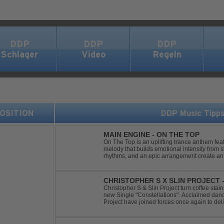
DDP
DDP
DDP
Schlager
Video
Regeln
 POSITION
DDP Music Tipp
MAIN ENGINE - ON THE TOP
On The Top is an uplifting trance anthem fea
melody that builds emotional intensity from st
rhythms, and an epic arrangement create an
soaring lead melody delivers moments of pur
CHRISTOPHER S X SLIN PROJECT
Christopher S & Slin Project turn coffee stain
new Single "Constellations". Acclaimed dan
Project have joined forces once again to deli
single, "Constellations." Moving away from st