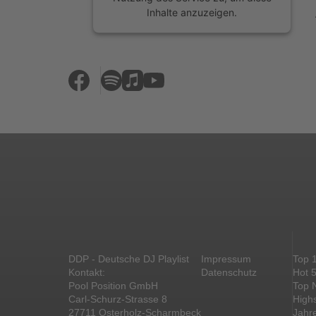
Inhalte anzuzeigen.
Mehr Informationen
Akzeptieren
powered by
Usercentrics Consent
Management Platform
&
eRecht24
DDP - Deutsche DJ Playlist
Impressum
Top 
Kontakt:
Datenschutz
Hot 
Pool Position GmbH
Top 
Carl-Schurz-Strasse 8
High
27711 Osterholz-Scharmbeck
Jahr