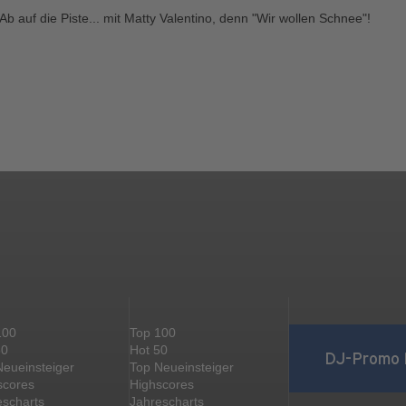
Ab auf die Piste... mit Matty Valentino, denn "Wir wollen Schnee"!
100
Top 100
50
Hot 50
DJ-Promo 
Neueinsteiger
Top Neueinsteiger
scores
Highscores
escharts
Jahrescharts