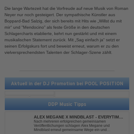
Die lange Wartezeit hat die Vorfreude auf neue Musik von Roman
Neyer nur noch gesteigert. Der sympathische Künstler aus
Boppard-Bad Salzig, der sich bereits mit Hits wie „Willst du mit
mir“ und "Mendocino" als feste Größe in den deutschen
Schlagercharts etablierte, kehrt nun gestärkt und mit einem
musikalischen Statement zurück. Mit „Sag einfach ja“ setzt er
seinen Erfolgskurs fort und beweist erneut, warum er zu den
vielversprechendsten Talenten der Schlager-Szene zählt.
Aktuell in der DJ Promotion bei POOL POSITION
DDP Music Tipps
ALEX MEGANE X MINDBLAST - EVERYTIME
WE TOUCH
Nach mehreren erfolgreichen gemeinsamen
Veröffentlichungen schlagen Alex Megane und
Mindblast erneut gemeinsame Wege ein und