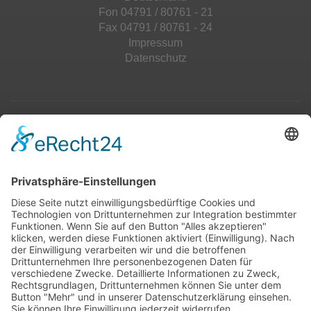
Fon 04791 / 80761 - 21
Fax 04791 / 80761 - 24
Impressum
Datenschutz
Top 100
Hot 50
Top Neueinsteiger
Highscores
Jahrescharts
Top 100
Hot 50
Top Neueinsteiger
Highscores