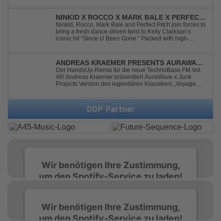
präsentieren mit Everytime We Touch ihre neueste
Zusammenarbeit. Für ihre aktuelle Single haben sie sich
einen echten Klassiker vorgenommen: den
NINKID X ROCCO X MARK BALE X PERFECT
unvergessenen Song von Ma...
PITCH - SINCE U BEEN GONE
Ninkid, Rocco, Mark Bale and Perfect Pitch join forces to
bring a fresh dance-driven twist to Kelly Clarkson’s
iconic hit “Since U Been Gone.” Packed with high-
energy beats, uplifting vibes and a festival-ready sound,
this cover is built for peak-time sets, radio rotations and
every dancefloor ...
ANDREAS KRAEMER PRESENTS AURAWAVE
X JUNK PROJECT - VOYAGE VOYAGE
Der HandsUp-Remix für die neue TechnoBase.FM Vol.
46! Andreas Kraemer präsentiert AuraWave x Junk
(TIMSTER & NINTH REMIX)
Projects Version des legendären Klassikers „Voyage
Voyage“ im energiegeladenen HandsUp-Remix von
Timster & Ninth. Das HandsUp-Duo aus Nordrhein-
Westfalen verwandelt den zeitlosen Song mit druckvoll...
DDP Partner
Wir benötigen Ihre Zustimmung,
um den Spotify-Service zu laden!
Wir verwenden Spotify, um Inhalte
Wir benötigen Ihre Zustimmung,
einzubetten. Dieser Service kann Daten zu
um den Spotify-Service zu laden!
Ihren Aktivitäten sammeln. Bitte lesen Sie die